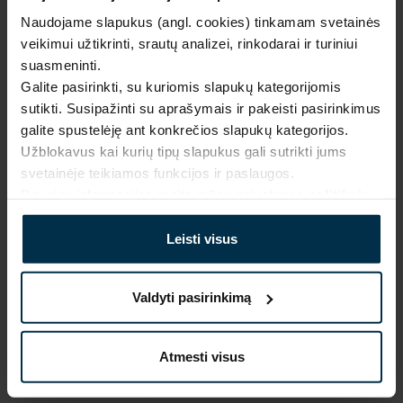
Naudojame slapukus (angl. cookies) tinkamam svetainės
Garantija - 2 metai
Žiūrėti garantiją
veikimui užtikrinti, srautų analizei, rinkodarai ir turiniui
Grąžinimas - 14 dienų
Žiūrėti grąžinimo politiką
suasmeninti.
Galite pasirinkti, su kuriomis slapukų kategorijomis
Pagaminta Lietuvoje,
UAB LINAS LT
,
S. Kerbedžio st. 23,
Panevėžys, 35113
sutikti. Susipažinti su aprašymais ir pakeisti pasirinkimus
galite spustelėję ant konkrečios slapukų kategorijos.
MADE IN EUROPE
Užblokavus kai kurių tipų slapukus gali sutrikti jums
svetainėje teikiamos funkcijos ir paslaugos.
Daugiau informacijos rasite mūsų
privatumo politikoje
.
SAVYBĖS
Leisti visus
Sku
Artikulas
711593_17_0
711593
Spalva
Koloristika
Juoda
17
Valdyti pasirinkimą
Audinio sudėtis
Drabužių dydis
Linas 100%
2XL
Atmesti visus