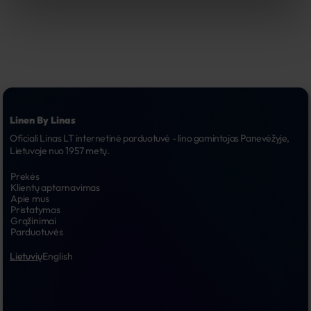
Linen By Linas
Oficiali Linas LT internetinė parduotuvė - lino gamintojas Panevėžyje, 
Lietuvoje nuo 1957 metų.
Prekės
Klientų aptarnavimas
Apie mus
Pristatymas
Grąžinimai
Parduotuvės
Lietuvių
English