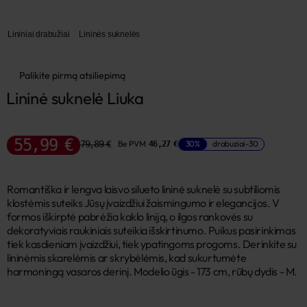
Lininiai drabužiai
Lininės suknelės
Palikite pirmą atsiliepimą
Lininė suknelė Liuka
55,99 €
79,89 €
Be PVM
30%
drabuziai-30
46,27 €
Romantiška ir lengva laisvo silueto lininė suknelė su subtiliomis
klostėmis suteiks Jūsų įvaizdžiui žaismingumo ir elegancijos. V
formos iškirptė pabrėžia kaklo liniją, o ilgos rankovės su
dekoratyviais raukiniais suteikia išskirtinumo. Puikus pasirinkimas
tiek kasdieniam įvaizdžiui, tiek ypatingoms progoms. Derinkite su
lininėmis skarelėmis ar skrybėlėmis, kad sukurtumėte
harmoningą vasaros derinį. Modelio ūgis - 173 cm, rūbų dydis - M.