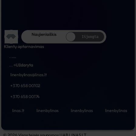
Naujienlaiškis
Išjungta
Klientų aptarnavimas
...
...
...
Uždaryta
linenbylinas@linas.lt
+370 658 00102
+370 658 00174
linas.lt
linenbylinas
linenbylinas
linenbylinas
© 2026 Visos teisės saugomos UAB LINAS LT