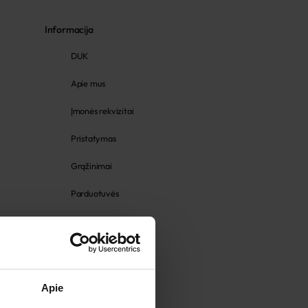
Informacija
DUK
Apie mus
Įmonės rekvizitai
Pristatymas
Grąžinimai
Parduotuvės
Gamyklos
Prekių gidas
Prekių priežiūra
Apie
Dydžių lentelės