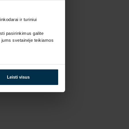
Audiniai
Sertifikatai
kodarai ir turiniui
Garantija
sti pasirinkimus galite
Politika
i jums svetainėje teikiamos
Privatumo politika
Slapukų politika
Terminai ir sąlygos
Leisti visus