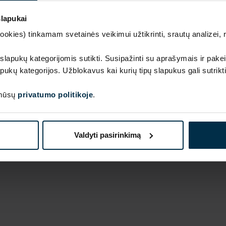
slapukai
kies) tinkamam svetainės veikimui užtikrinti, srautų analizei, rin
 slapukų kategorijomis sutikti. Susipažinti su aprašymais ir pakei
pukų kategorijos. Užblokavus kai kurių tipų slapukus gali sutrikt
 mūsų
privatumo politikoje
.
Valdyti pasirinkimą