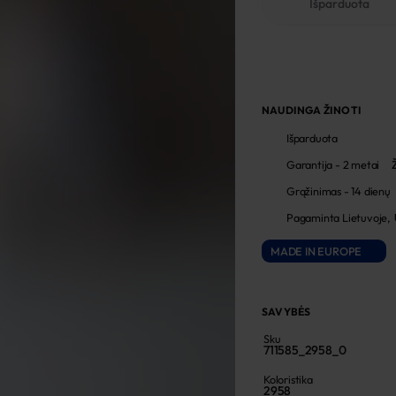
Išparduota
NAUDINGA ŽINOTI
Išparduota
Garantija - 2 metai
Grąžinimas - 14 dienų
Pagaminta Lietuvoje,
MADE IN EUROPE
SAVYBĖS
Sku
711585_2958_0
Koloristika
2958