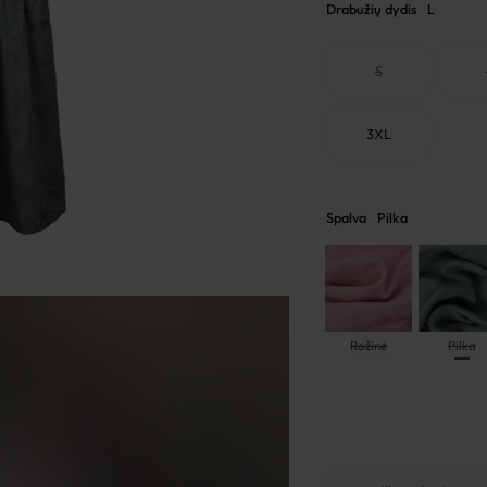
Drabužių dydis
L
S
3XL
Spalva
Pilka
Rožinė
Pilka