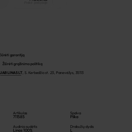
Prekė prekyboje
Žiūrėti garantiją
Žiūrėti grąžinimo politiką
UAB LINAS LT
,
S. Kerbedžio st. 23, Panevėžys, 35113
Artikulas
Spalva
711585
Pilka
Audinio sudėtis
Drabužių dydis
Linas 100%
L