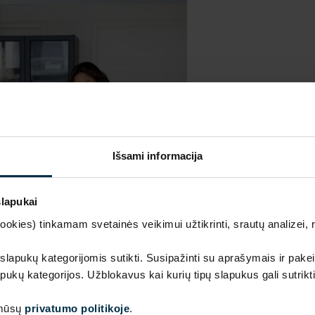
Išsami informacija
slapukai
kies) tinkamam svetainės veikimui užtikrinti, srautų analizei, rin
 slapukų kategorijomis sutikti. Susipažinti su aprašymais ir pakei
pukų kategorijos. Užblokavus kai kurių tipų slapukus gali sutrikt
 mūsų
privatumo politikoje
.