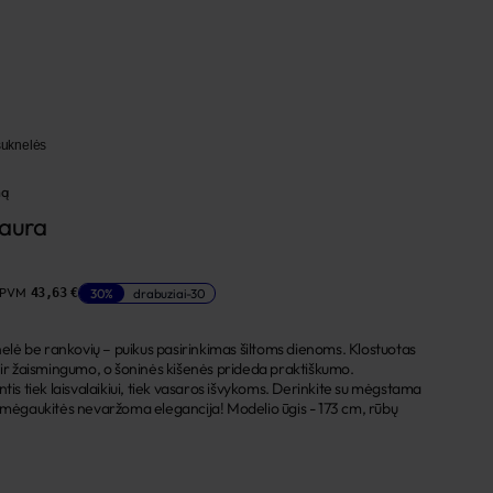
suknelės
mą
Laura
 PVM
30%
drabuziai-30
43,63 €
knelė be rankovių – puikus pasirinkimas šiltoms dienoms. Klostuotas
o ir žaismingumo, o šoninės kišenės prideda praktiškumo.
ntis tiek laisvalaikiui, tiek vasaros išvykoms. Derinkite su mėgstama
i mėgaukitės nevaržoma elegancija! Modelio ūgis - 173 cm, rūbų