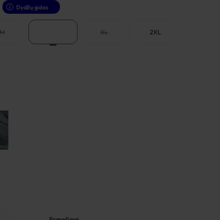
Dydžių gidas
M
L
XL
2XL
Pranešimai