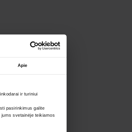
Apie
kodarai ir turiniui
sti pasirinkimus galite
i jums svetainėje teikiamos