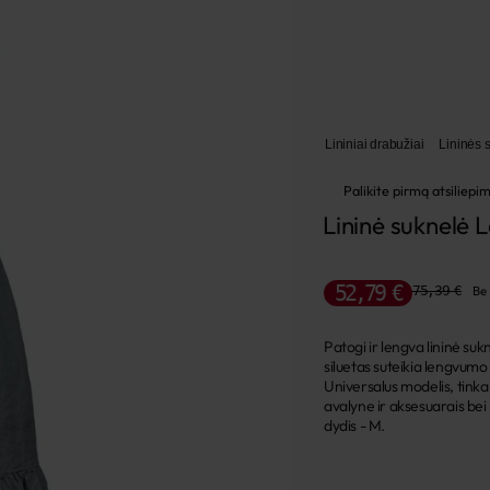
Lininiai drabužiai
Lininės 
Palikite pirmą atsiliepi
Lininė suknelė 
52,79 €
75,39 €
Be
Patogi ir lengva lininė su
siluetas suteikia lengvum
Universalus modelis, tinka
avalyne ir aksesuarais be
dydis - M.