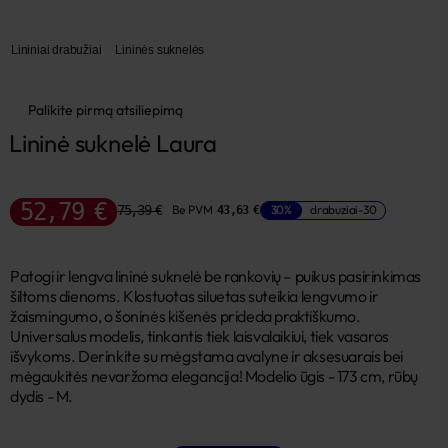
Lininiai drabužiai
Lininės suknelės
Palikite pirmą atsiliepimą
Lininė suknelė Laura
52,79 €
75,39 €
Be PVM
30%
drabuziai-30
43,63 €
Patogi ir lengva lininė suknelė be rankovių – puikus pasirinkimas
šiltoms dienoms. Klostuotas siluetas suteikia lengvumo ir
žaismingumo, o šoninės kišenės prideda praktiškumo.
Universalus modelis, tinkantis tiek laisvalaikiui, tiek vasaros
išvykoms. Derinkite su mėgstama avalyne ir aksesuarais bei
mėgaukitės nevaržoma elegancija! Modelio ūgis - 173 cm, rūbų
dydis - M.