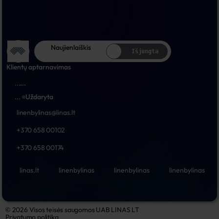
Naujienlaiškis
Išjungta
Klientų aptarnavimas
...
...
...
Uždaryta
linenbylinas@linas.lt
+370 658 00102
+370 658 00174
linas.lt
linenbylinas
linenbylinas
linenbylinas
© 2026 Visos teisės saugomos UAB LINAS LT
Privatumo politika