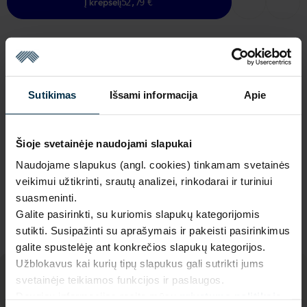
Į krepšelį
52,79 €
NAUDINGA ŽINOTI
Sutikimas
Išsami informacija
Apie
Paskutinis vienetas sandėlyje
Garantija - 2 metai
Žiūrėti garantiją
Šioje svetainėje naudojami slapukai
Naudojame slapukus (angl. cookies) tinkamam svetainės
Grąžinimas - 14 dienų
Žiūrėti grąžinimo politiką
veikimui užtikrinti, srautų analizei, rinkodarai ir turiniui
Pagaminta Lietuvoje,
UAB LINAS LT
,
S. Kerbedžio st. 23,
suasmeninti.
Panevėžys, 35113
Galite pasirinkti, su kuriomis slapukų kategorijomis
MADE IN EUROPE
sutikti. Susipažinti su aprašymais ir pakeisti pasirinkimus
galite spustelėję ant konkrečios slapukų kategorijos.
Užblokavus kai kurių tipų slapukus gali sutrikti jums
svetainėje teikiamos funkcijos ir paslaugos.
Daugiau informacijos rasite mūsų
privatumo politikoje
.