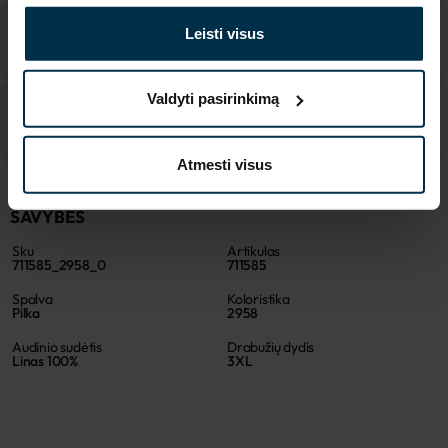
Leisti visus
Valdyti pasirinkimą
Atmesti visus
SAVYBĖS
Sku
Artikulas
711585_2958_0
711585
Spalva
Koloristika
Pilka
2958
Audinio sudėtis
Drabužių dydis
Linas 100%
3XL