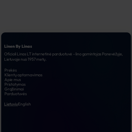
Linen By Linas
Oficiali Linas LT internetinė parduotuvė - lino gamintojas Panevėžyje, 
Lietuvoje nuo 1957 metų.
Prekės
Klientų aptarnavimas
Apie mus
Pristatymas
Grąžinimai
Parduotuvės
Lietuvių
English