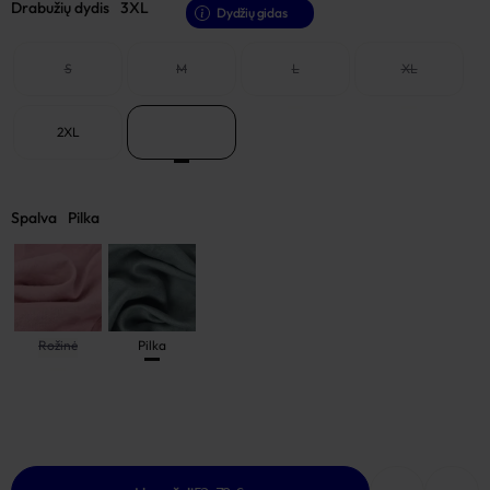
Drabužių dydis
3XL
Dydžių gidas
S
M
L
XL
2XL
3XL
Spalva
Pilka
Rožinė
Pilka