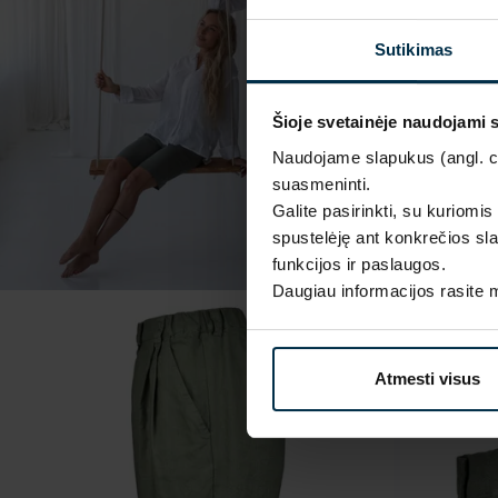
Sutikimas
Šioje svetainėje naudojami 
Naudojame slapukus (angl. coo
suasmeninti.
Galite pasirinkti, su kuriomis
spustelėję ant konkrečios sla
funkcijos ir paslaugos.
Daugiau informacijos rasite
Atmesti visus