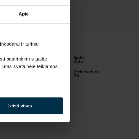
Apie
kodarai ir turiniui
Artikulas
Spalva
sti pasirinkimus galite
711600
Žalia
i jums svetainėje teikiamos
Audinio sudėtis
Drabužių dydis
Linas 100%
3XL
Leisti visus