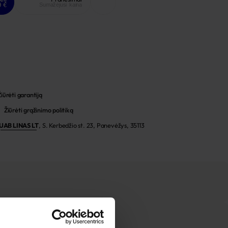
9 €
Sumažėjusi kaina
Žiūrėti garantiją
Žiūrėti grąžinimo politiką
UAB LINAS LT
,
S. Kerbedžio st. 23, Panevėžys, 35113