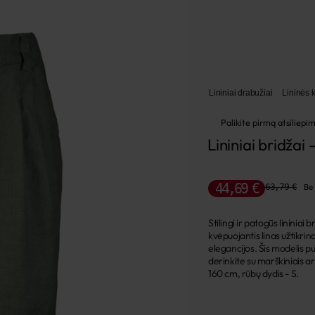
Lininiai drabužiai
Lininės k
Palikite pirmą atsiliepi
Lininiai bridžai
44,69 €
63,79 €
Be
Stilingi ir patogūs lininia
kvėpuojantis linas užtikrin
elegancijos. Šis modelis puik
derinkite su marškiniais ar
160 cm, rūbų dydis - S.