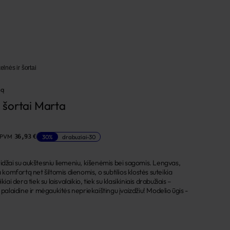
elnės ir šortai
mą
 - šortai Marta
 PVM
30%
drabuziai-30
36,93 €
i bridžai su aukštesniu liemeniu, kišenėmis bei sagomis. Lengvas,
a komfortą net šiltomis dienomis, o subtilios klostės suteikia
iai dera tiek su laisvalaikio, tiek su klasikiniais drabužiais –
 palaidine ir mėgaukitės nepriekaištingu įvaizdžiu! Modelio ūgis -