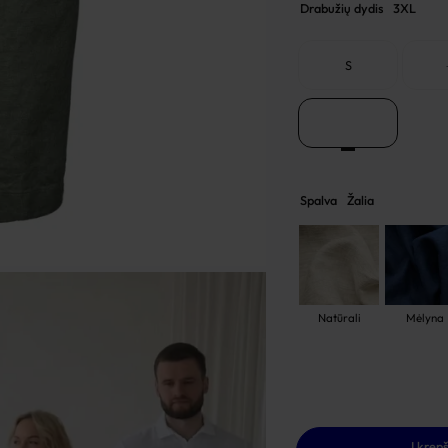
Drabužių dydis
3XL
S
3XL
Spalva
Žalia
Natūrali
Mėlyna
Į krepš