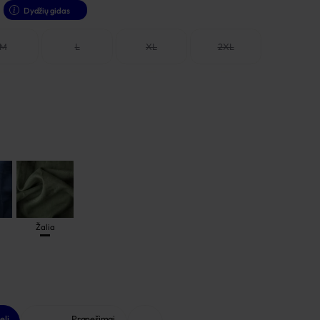
Dydžių gidas
M
L
XL
2XL
Žalia
elį
Pranešimai