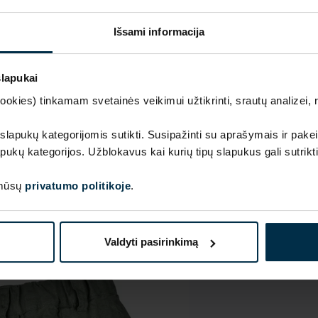
Išsami informacija
slapukai
kies) tinkamam svetainės veikimui užtikrinti, srautų analizei, rin
SAVYBĖS
Sku
 slapukų kategorijomis sutikti. Susipažinti su aprašymais ir pakei
711600_2699_0
pukų kategorijos. Užblokavus kai kurių tipų slapukus gali sutrikt
Koloristika
2699
 mūsų
privatumo politikoje
.
Valdyti pasirinkimą