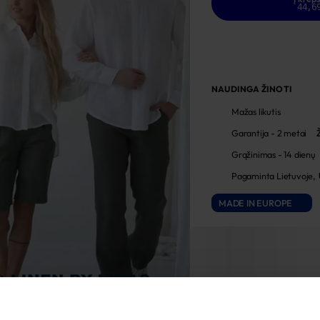
44,6
NAUDINGA ŽINOTI
Mažas likutis
Garantija - 2 metai
Grąžinimas - 14 dienų
Pagaminta Lietuvoje,
MADE IN EUROPE