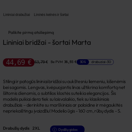
Lininiai drabužiai
Lininės kelnės ir šortai
Palikite pirmą atsiliepimą
Lininiai bridžai - šortai Marta
44,69 €
63,79 €
Be PVM
30%
drabuziai-30
36,93 €
Stilingi ir patogūs lininiai bridžai su aukštesniu liemeniu, kišenėmis
bei sagomis. Lengvas, kvėpuojantis linas užtikrina komfortą net
šiltomis dienomis, o subtilios klostės suteikia elegancijos. Šis
modelis puikiai dera tiek su laisvalaikio, tiek su klasikiniais
drabužiais – derinkite su marškiniais ar palaidine ir mėgaukitės
nepriekaištingu įvaizdžiu! Modelio ūgis - 160 cm, rūbų dydis - S.
Drabužių dydis
2XL
Dydžių gidas