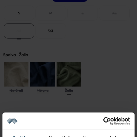
S
M
L
XL
2XL
3XL
Spalva
Žalia
Natūrali
Mėlyna
Žalia
Išparduota