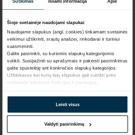
Sutikimas
Išsami informacija
Apie
Šioje svetainėje naudojami slapukai
NAUDINGA ŽINOTI
Naudojame slapukus (angl. cookies) tinkamam svetainės
veikimui užtikrinti, srautų analizei, rinkodarai ir turiniui
Išparduota
suasmeninti.
Galite pasirinkti, su kuriomis slapukų kategorijomis
Garantija - 2 metai
Žiūrėti garantiją
sutikti. Susipažinti su aprašymais ir pakeisti pasirinkimus
galite spustelėję ant konkrečios slapukų kategorijos.
Grąžinimas - 14 dienų
Žiūrėti grąžinimo politiką
Užblokavus kai kurių tipų slapukus gali sutrikti jums
Pagaminta Lietuvoje,
UAB LINAS LT
,
S. Kerbedžio st. 23,
svetainėje teikiamos funkcijos ir paslaugos.
Panevėžys, 35113
Daugiau informacijos rasite mūsų
privatumo politikoje
.
MADE IN EUROPE
Leisti visus
SAVYBĖS
Valdyti pasirinkimą
Sku
Artikulas
711600_2699_0
711600