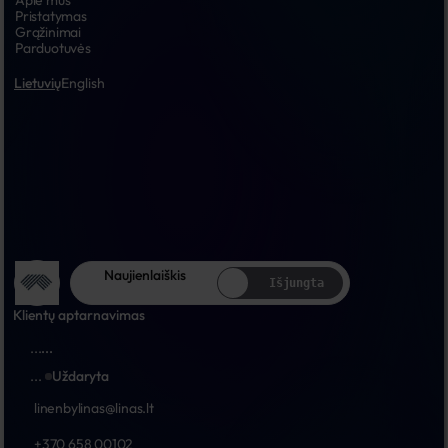
Apie mus
Pristatymas
Grąžinimai
Parduotuvės
Lietuvių
English
Naujienlaiškis
Išjungta
Klientų aptarnavimas
...
...
...
Uždaryta
linenbylinas@linas.lt
+370 658 00102