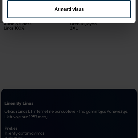
Spalva
Koloristika
Atmesti visus
Žalia
2699
Audinio sudėtis
Drabužių dydis
Linas 100%
2XL
Linen By Linas
Oficiali Linas LT internetinė parduotuvė - lino gamintojas Panevėžyje, 
Lietuvoje nuo 1957 metų.
Prekės
Klientų aptarnavimas