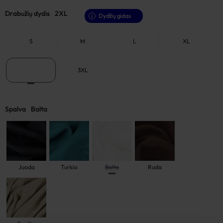
Drabužių dydis
2XL
Dydžių gidas
S
M
L
XL
2XL
3XL
Spalva
Balta
Juoda
Turkio
Balta
Ruda