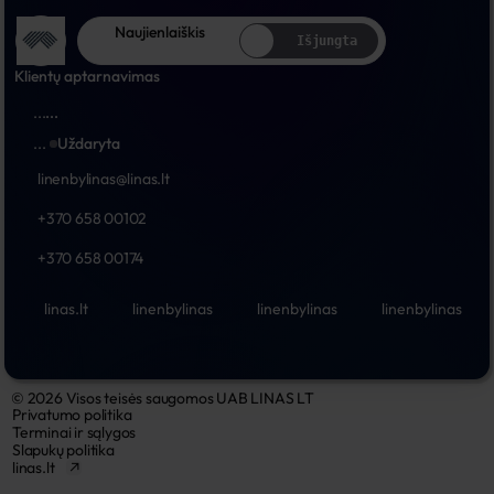
Naujienlaiškis
Išjungta
Klientų aptarnavimas
...
...
...
Uždaryta
linenbylinas@linas.lt
+370 658 00102
+370 658 00174
linas.lt
linenbylinas
linenbylinas
linenbylinas
© 2026 Visos teisės saugomos UAB LINAS LT
Privatumo politika
Terminai ir sąlygos
Slapukų politika
linas.lt