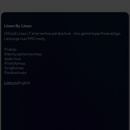
Linen By Linas
Oficiali Linas LT internetinė parduotuvė - lino gamintojas Panevėžyje, 
Lietuvoje nuo 1957 metų.
Prekės
Klientų aptarnavimas
Apie mus
Pristatymas
Grąžinimai
Parduotuvės
Lietuvių
English