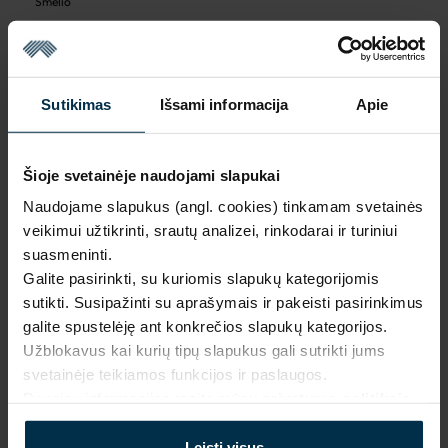
Smėlio
Sutikimas
Išsami informacija
Apie
Išparduota
Šioje svetainėje naudojami slapukai
Naudojame slapukus (angl. cookies) tinkamam svetainės
veikimui užtikrinti, srautų analizei, rinkodarai ir turiniui
suasmeninti.
NAUDINGA ŽINOTI
Galite pasirinkti, su kuriomis slapukų kategorijomis
sutikti. Susipažinti su aprašymais ir pakeisti pasirinkimus
Išparduota
galite spustelėję ant konkrečios slapukų kategorijos.
Garantija - 2 metai
Žiūrėti garantiją
Užblokavus kai kurių tipų slapukus gali sutrikti jums
svetainėje teikiamos funkcijos ir paslaugos.
Grąžinimas - 14 dienų
Žiūrėti grąžinimo politiką
Daugiau informacijos rasite mūsų
privatumo politikoje
.
Pagaminta Lietuvoje,
UAB LINAS LT
,
S. Kerbedžio st. 23,
Panevėžys, 35113
Leisti visus