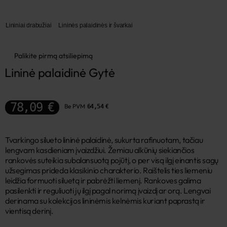
Lininiai drabužiai
Lininės palaidinės ir švarkai
Palikite pirmą atsiliepimą
Lininė palaidinė Gytė
78,09 €
Be PVM
64,54 €
Tvarkingo silueto lininė palaidinė, sukurta rafinuotam, tačiau
lengvam kasdieniam įvaizdžiui. Žemiau alkūnių siekiančios
rankovės suteikia subalansuotą pojūtį, o per visą ilgį einantis sagų
užsegimas prideda klasikinio charakterio. Raištelis ties liemeniu
leidžia formuoti siluetą ir pabrėžti liemenį. Rankoves galima
pasilenkti ir reguliuoti jų ilgį pagal norimą įvaizdį ar orą. Lengvai
derinama su kolekcijos lininėmis kelnėmis kuriant paprastą ir
vientisą derinį.