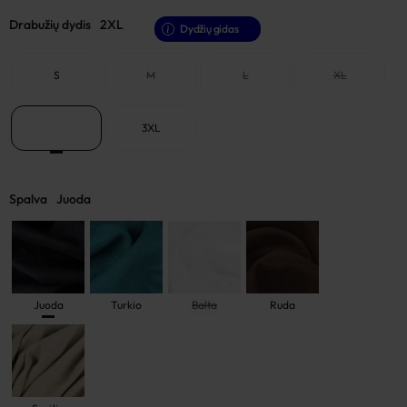
Drabužių dydis
2XL
Dydžių gidas
S
M
L
XL
2XL
3XL
Spalva
Juoda
Juoda
Turkio
Balta
Ruda