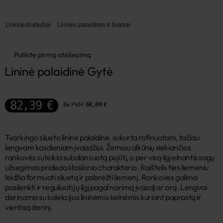
Lininiai drabužiai
Lininės palaidinės ir švarkai
Palikite pirmą atsiliepimą
Lininė palaidinė Gytė
82,39 €
Be PVM
68,09 €
Tvarkingo silueto lininė palaidinė, sukurta rafinuotam, tačiau
lengvam kasdieniam įvaizdžiui. Žemiau alkūnių siekiančios
rankovės suteikia subalansuotą pojūtį, o per visą ilgį einantis sagų
užsegimas prideda klasikinio charakterio. Raištelis ties liemeniu
leidžia formuoti siluetą ir pabrėžti liemenį. Rankoves galima
pasilenkti ir reguliuoti jų ilgį pagal norimą įvaizdį ar orą. Lengvai
derinama su kolekcijos lininėmis kelnėmis kuriant paprastą ir
vientisą derinį.