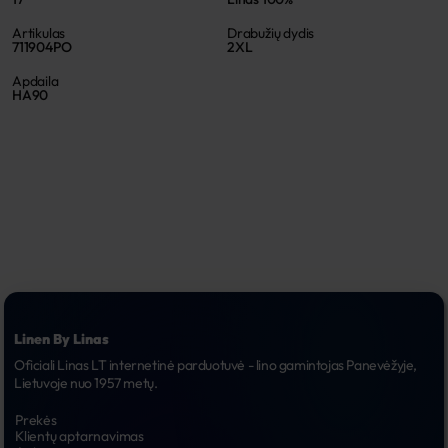
Artikulas
Drabužių dydis
711904PO
2XL
Apdaila
HA90
Linen By Linas
Oficiali Linas LT internetinė parduotuvė - lino gamintojas Panevėžyje, 
Lietuvoje nuo 1957 metų.
Prekės
Klientų aptarnavimas