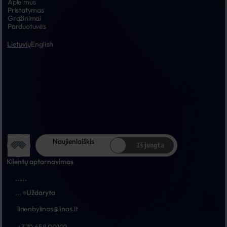
Apie mus
Pristatymas
Grąžinimai
Parduotuvės
Lietuvių
English
Naujienlaiškis
Išjungta
Klientų aptarnavimas
...
...
...
Uždaryta
linenbylinas@linas.lt