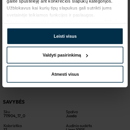
galite spustelėję ant konkrečios slapukų kategorijos.
MADE IN EUROPE
Užblokavus kai kurių tipų slapukus gali sutrikti jums
svetainėje teikiamos funkcijos ir paslaugos.
Daugiau informacijos rasite mūsų
privatumo politikoje
.
Leisti visus
Valdyti pasirinkimą
Atmesti visus
SAVYBĖS
Sku
Spalva
711904_17_0
Juoda
Koloristika
Audinio sudėtis
17
Linas 100%