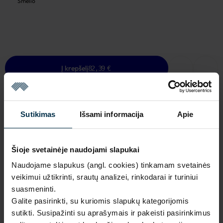
Smėlio
Į krepšelį
82,39 €
Sutikimas
Išsami informacija
Apie
NAUDINGA ŽINOTI
Šioje svetainėje naudojami slapukai
Mažas likutis
Naudojame slapukus (angl. cookies) tinkamam svetainės
Garantija - 2 metai
Žiūrėti garantiją
veikimui užtikrinti, srautų analizei, rinkodarai ir turiniui
suasmeninti.
Grąžinimas - 14 dienų
Žiūrėti grąžinimo politiką
Galite pasirinkti, su kuriomis slapukų kategorijomis
Pagaminta Lietuvoje,
UAB LINAS LT
,
S. Kerbedžio st. 23,
sutikti. Susipažinti su aprašymais ir pakeisti pasirinkimus
Panevėžys, 35113