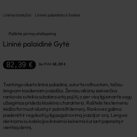
Lininiai drabužiai
Lininės palaidinės ir švarkai
Palikite pirmą atsiliepimą
Lininė palaidinė Gytė
82,39 €
Be PVM
68,09 €
Tvarkingo silueto lininė palaidinė, sukurta rafinuotam, tačiau
lengvam kasdieniam įvaizdžiui. Žemiau alkūnių siekiančios
rankovės suteikia subalansuotą pojūtį, o per visą ilgį einantis sagų
užsegimas prideda klasikinio charakterio. Raištelis ties liemeniu
leidžia formuoti siluetą ir pabrėžti liemenį. Rankoves galima
pasilenkti ir reguliuoti jų ilgį pagal norimą įvaizdį ar orą. Lengvai
derinama su kolekcijos lininėmis kelnėmis kuriant paprastą ir
vientisą derinį.