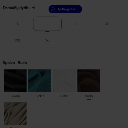
Drabužių dydis
M
Dydžių gidas
S
M
L
XL
2XL
3XL
Spalva
Ruda
Juoda
Turkio
Balta
Ruda