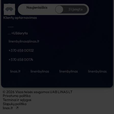
Naujienlaiškis
Išjungta
Klientų aptarnavimas
...
...
...
Uždaryta
linenbylinas@linas.lt
+370 658 00102
+370 658 00174
linas.lt
linenbylinas
linenbylinas
linenbylinas
© 2026 Visos teisės saugomos UAB LINAS LT
Privatumo politika
Terminai ir sąlygos
Slapukų politika
linas.lt