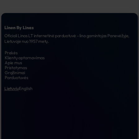
Linen By Linas
Oficiali Linas LT internetinė parduotuvė - lino gamintojas Panevėžyje, 
Lietuvoje nuo 1957 metų.
Prekės
Klientų aptarnavimas
Apie mus
Pristatymas
Grąžinimai
Parduotuvės
Lietuvių
English