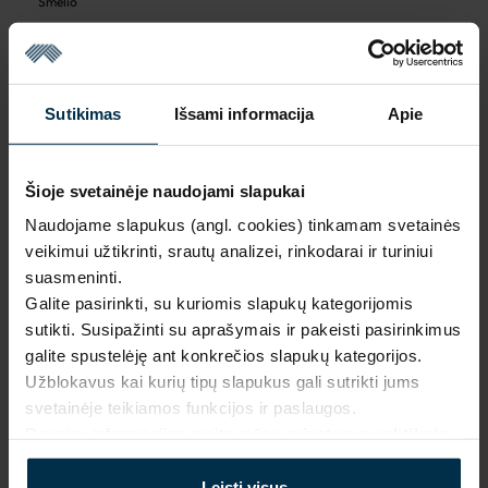
Smėlio
Sutikimas
Išsami informacija
Apie
Išparduota
Šioje svetainėje naudojami slapukai
Naudojame slapukus (angl. cookies) tinkamam svetainės
veikimui užtikrinti, srautų analizei, rinkodarai ir turiniui
suasmeninti.
NAUDINGA ŽINOTI
Galite pasirinkti, su kuriomis slapukų kategorijomis
sutikti. Susipažinti su aprašymais ir pakeisti pasirinkimus
Išparduota
galite spustelėję ant konkrečios slapukų kategorijos.
Garantija - 2 metai
Žiūrėti garantiją
Užblokavus kai kurių tipų slapukus gali sutrikti jums
svetainėje teikiamos funkcijos ir paslaugos.
Grąžinimas - 14 dienų
Žiūrėti grąžinimo politiką
Daugiau informacijos rasite mūsų
privatumo politikoje
.
Pagaminta Lietuvoje,
UAB LINAS LT
,
S. Kerbedžio st. 23,
Panevėžys, 35113
Leisti visus