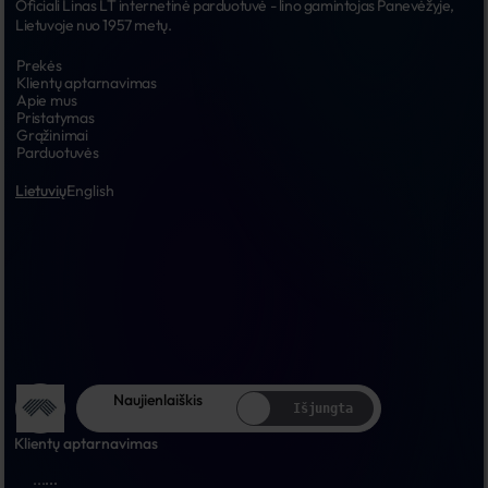
Oficiali Linas LT internetinė parduotuvė - lino gamintojas Panevėžyje, 
Lietuvoje nuo 1957 metų.
Prekės
Klientų aptarnavimas
Apie mus
Pristatymas
Grąžinimai
Parduotuvės
Lietuvių
English
Naujienlaiškis
Išjungta
Klientų aptarnavimas
...
...