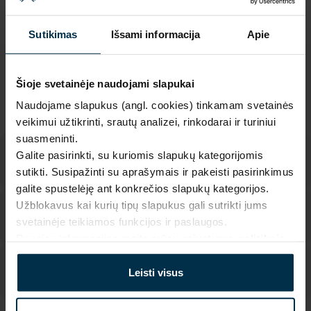
Garantija - 2 metai
Žiūrėti garantiją
Sutikimas
Išsami informacija
Apie
Grąžinimas - 14 dienų
Žiūrėti grąžinimo politiką
Pagaminta Lietuvoje,
UAB LINAS LT
,
S. Kerbedžio st. 23,
Šioje svetainėje naudojami slapukai
Panevėžys, 35113
Naudojame slapukus (angl. cookies) tinkamam svetainės
MADE IN EUROPE
veikimui užtikrinti, srautų analizei, rinkodarai ir turiniui
suasmeninti.
Galite pasirinkti, su kuriomis slapukų kategorijomis
sutikti. Susipažinti su aprašymais ir pakeisti pasirinkimus
galite spustelėję ant konkrečios slapukų kategorijos.
Užblokavus kai kurių tipų slapukus gali sutrikti jums
svetainėje teikiamos funkcijos ir paslaugos.
Daugiau informacijos rasite mūsų
privatumo politikoje
.
Leisti visus