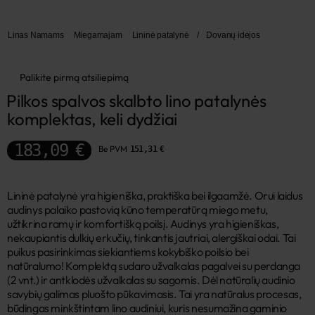
Linas Namams
Miegamajam
Lininė patalynė
/
Dovanų idėjos
Palikite pirmą atsiliepimą
Pilkos spalvos skalbto lino patalynės 
komplektas, keli dydžiai
183,09 €
Be PVM
151,31 €
Lininė patalynė yra higieniška, praktiška bei ilgaamžė. Orui laidus
audinys palaiko pastovią kūno temperatūrą miego metu,
užtikrina ramų ir komfortišką poilsį. Audinys yra higieniškas,
nekaupiantis dulkių erkučių, tinkantis jautriai, alergiškai odai. Tai
puikus pasirinkimas siekiantiems kokybiško poilsio bei
natūralumo! Komplektą sudaro užvalkalas pagalvei su perdanga
(2 vnt.) ir antklodės užvalkalas su sagomis. Dėl natūralių audinio
savybių galimas pluošto pūkavimasis. Tai yra natūralus procesas,
būdingas minkštintam lino audiniui, kuris nesumažina gaminio