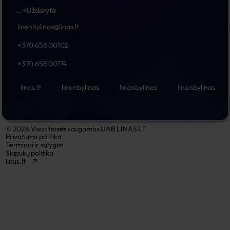
...
Uždaryta
linenbylinas@linas.lt
+370 658 00102
+370 658 00174
linas.lt
linenbylinas
linenbylinas
linenbylinas
© 2026 Visos teisės saugomos UAB LINAS LT
Privatumo politika
Terminai ir sąlygos
Slapukų politika
linas.lt