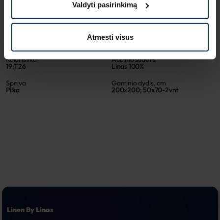
Valdyti pasirinkimą
SAVYBĖS
Sku
Artikulas
Atmesti visus
601390_19;T26_0
601390
Koloristika
Audinio sudėtis
19;T26
Linas 100%
Spalva
Gaminio dydis, cm
Pilka
200x200; 50x70-2vnt
Linen By Linas