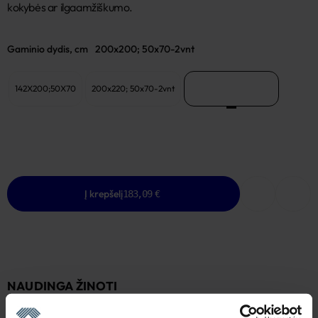
kokybės ar ilgaamžiškumo.
Gaminio dydis, cm
200x200; 50x70-2vnt
142X200;50X70
200x220; 50x70-2vnt
200x200; 50x70-2vnt
Į krepšelį
183,09 €
NAUDINGA ŽINOTI
Yra sandėlyje