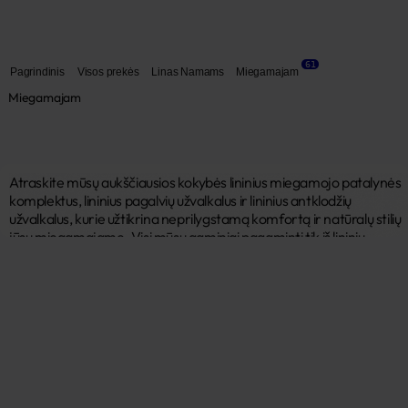
61
Pagrindinis
Visos prekės
Linas Namams
Miegamajam
Miegamajam
Atraskite mūsų aukščiausios kokybės lininius miegamojo patalynės 
komplektus, lininius pagalvių užvalkalus ir lininius antklodžių 
užvalkalus, kurie užtikrina neprilygstamą komfortą ir natūralų stilių 
jūsų miegamajame. Visi mūsų gaminiai pagaminti tik iš lininių 
audinių, kurie yra ne tik natūralūs, bet ir itin patvarūs bei 
kvėpuojantys. Lininių pagalvių užvalkalai ir lininiai antklodžių 
užvalkalai ne tik suteikia jūsų lovai išskirtinį ir elegantišką vaizdą, bet 
ir garantuoja malonų, sveiką miegą. Pasirinkite mūsų lininius 
gaminius, kurie suteiks jūsų miegamajam natūralumo ir komforto. 