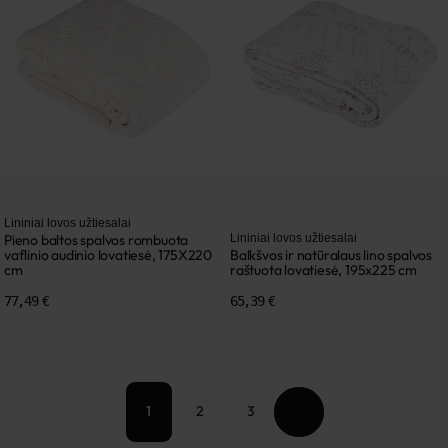
Lininiai lovos užtiesalai
Pieno baltos spalvos rombuota
Lininiai lovos užtiesalai
vaflinio audinio lovatiesė, 175X220
Balkšvos ir natūralaus lino spalvos
cm
raštuota lovatiesė, 195x225 cm
77,49 €
65,39 €
2
3
1