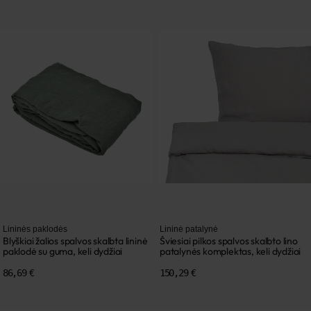
Lininės paklodės
Lininė patalynė
Blyškiai žalios spalvos skalbta lininė
Šviesiai pilkos spalvos skalbto lino
paklodė su guma, keli dydžiai
patalynės komplektas, keli dydžiai
86,69 €
150,29 €