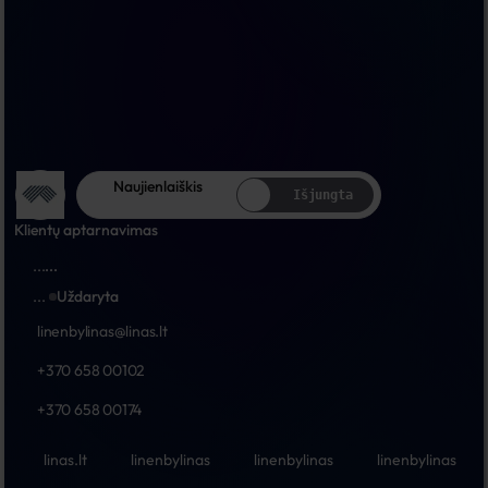
Naujienlaiškis
Išjungta
Klientų aptarnavimas
...
...
...
Uždaryta
linenbylinas@linas.lt
+370 658 00102
+370 658 00174
linas.lt
linenbylinas
linenbylinas
linenbylinas