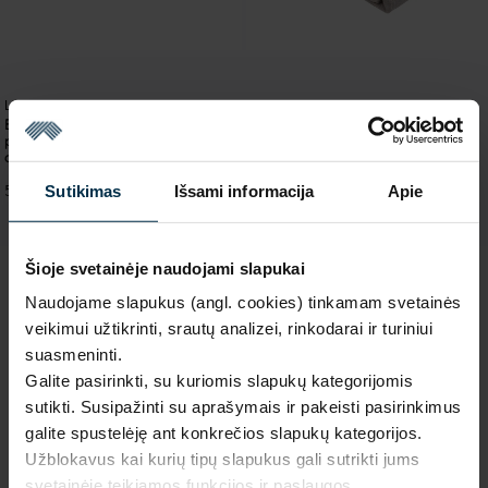
Lininės paklodės
Baltos spalvos skalbta lininė
paklodė su guma HERITAGE, keli
Lininiai lovos užtiesalai
dydžiai
Lovos užtiesalas Paukšteliai
Sutikimas
Išsami informacija
Apie
56,99 €
43,29 €
Šioje svetainėje naudojami slapukai
Naudojame slapukus (angl. cookies) tinkamam svetainės
veikimui užtikrinti, srautų analizei, rinkodarai ir turiniui
suasmeninti.
Galite pasirinkti, su kuriomis slapukų kategorijomis
sutikti. Susipažinti su aprašymais ir pakeisti pasirinkimus
galite spustelėję ant konkrečios slapukų kategorijos.
Užblokavus kai kurių tipų slapukus gali sutrikti jums
svetainėje teikiamos funkcijos ir paslaugos.