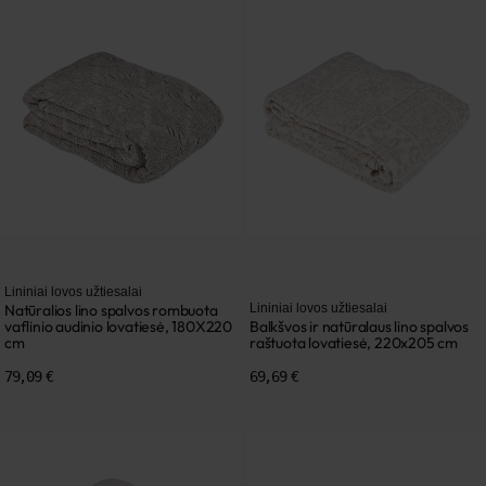
Lininiai lovos užtiesalai
Natūralios lino spalvos rombuota
Lininiai lovos užtiesalai
vaflinio audinio lovatiesė, 180X220
Balkšvos ir natūralaus lino spalvos
cm
raštuota lovatiesė, 220x205 cm
79,09 €
69,69 €