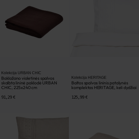
Kolekcija URBAN CHIC
Baklažano violetinės spalvos
Kolekcija HERITAGE
skalbta lininė paklodė URBAN
Baltos spalvos lininis patalynės
CHIC, 225x240 cm
komplektas HERITAGE, keli dydžiai
91,29 €
125,99 €