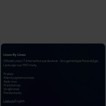
Linen By Linas
Oficiali Linas LT internetinė parduotuvė - lino gamintojas Panevėžyje, 
Lietuvoje nuo 1957 metų.
Prekės
Klientų aptarnavimas
Apie mus
Pristatymas
Grąžinimai
Parduotuvės
Lietuvių
English