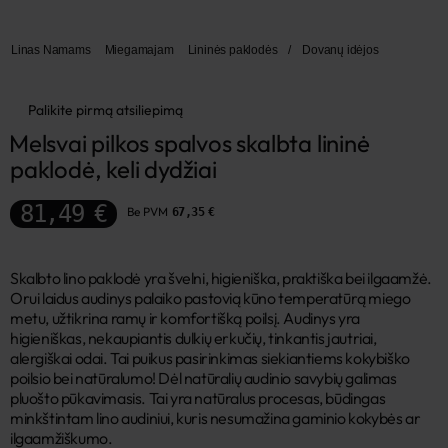
Linas Namams
Miegamajam
Lininės paklodės
/
Dovanų idėjos
Palikite pirmą atsiliepimą
Melsvai pilkos spalvos skalbta lininė 
paklodė, keli dydžiai
81,49 €
Be PVM
67,35 €
Skalbto lino paklodė yra švelni, higieniška, praktiška bei ilgaamžė.
Orui laidus audinys palaiko pastovią kūno temperatūrą miego
metu, užtikrina ramų ir komfortišką poilsį. Audinys yra
higieniškas, nekaupiantis dulkių erkučių, tinkantis jautriai,
alergiškai odai. Tai puikus pasirinkimas siekiantiems kokybiško
poilsio bei natūralumo! Dėl natūralių audinio savybių galimas
pluošto pūkavimasis. Tai yra natūralus procesas, būdingas
minkštintam lino audiniui, kuris nesumažina gaminio kokybės ar
ilgaamžiškumo.