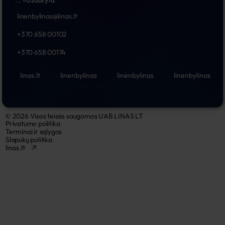
...
Uždaryta
linenbylinas@linas.lt
+370 658 00102
+370 658 00174
linas.lt
linenbylinas
linenbylinas
linenbylinas
© 2026 Visos teisės saugomos UAB LINAS LT
Privatumo politika
Terminai ir sąlygos
Slapukų politika
linas.lt