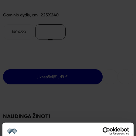
Gaminio dydis, cm
225X240
140X220
225X240
Į krepšelį
81,49 €
NAUDINGA ŽINOTI
Yra sandėlyje