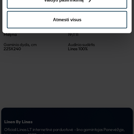
SAVYBĖS
Sku
Artikulas
Atmesti visus
600447_19;T11_0
600447PO
Spalva
Koloristika
Mėlyna
19;T11
Gaminio dydis, cm
Audinio sudėtis
225X240
Linas 100%
Linen By Linas
Oficiali Linas LT internetinė parduotuvė - lino gamintojas Panevėžyje, 