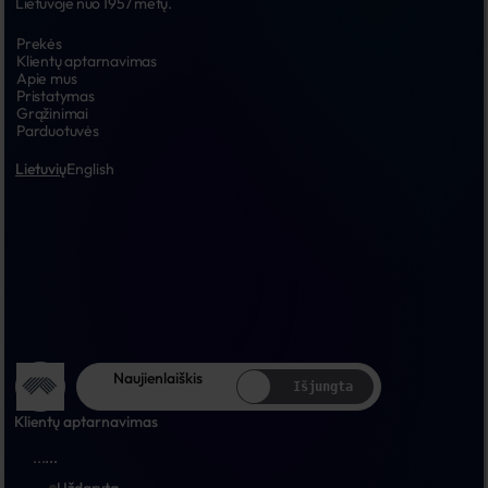
Lietuvoje nuo 1957 metų.
Prekės
Klientų aptarnavimas
Apie mus
Pristatymas
Grąžinimai
Parduotuvės
Lietuvių
English
Naujienlaiškis
Išjungta
Klientų aptarnavimas
...
...