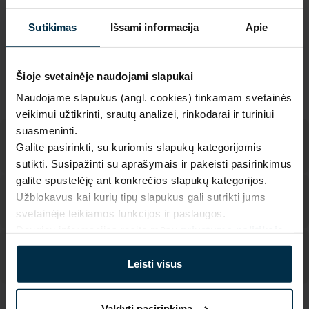
Garantija - 2 metai
Žiūrėti garantiją
Sutikimas
Išsami informacija
Apie
Grąžinimas - 14 dienų
Žiūrėti grąžinimo politiką
Pagaminta Lietuvoje,
UAB LINAS LT
,
S. Kerbedžio st. 23,
Panevėžys, 35113
Šioje svetainėje naudojami slapukai
MADE IN EUROPE
Naudojame slapukus (angl. cookies) tinkamam svetainės
veikimui užtikrinti, srautų analizei, rinkodarai ir turiniui
suasmeninti.
Galite pasirinkti, su kuriomis slapukų kategorijomis
sutikti. Susipažinti su aprašymais ir pakeisti pasirinkimus
galite spustelėję ant konkrečios slapukų kategorijos.
Užblokavus kai kurių tipų slapukus gali sutrikti jums
svetainėje teikiamos funkcijos ir paslaugos.
Daugiau informacijos rasite mūsų
privatumo politikoje
.
Leisti visus
Valdyti pasirinkimą