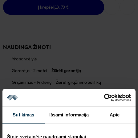
Į krepšelį
13,79 €
NAUDINGA ŽINOTI
Yra sandėlyje
Garantija - 2 metai
Žiūrėti garantiją
Grąžinimas - 14 dienų
Žiūrėti grąžinimo politiką
Pagaminta Lietuvoje,
UAB LINAS LT
,
S. Kerbedžio st. 23,
Panevėžys, 35113
MADE IN EUROPE
Sutikimas
Išsami informacija
Apie
Šioje svetainėje naudojami slapukai