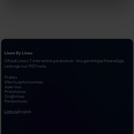
Linen By Linas
Oficiali Linas LT internetinė parduotuvė - lino gamintojas Panevėžyje, 
Lietuvoje nuo 1957 metų.
Prekės
Klientų aptarnavimas
Apie mus
Pristatymas
Grąžinimai
Parduotuvės
Lietuvių
English