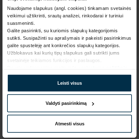
Naudojame slapukus (angl. cookies) tinkamam svetainės
veikimui užtikrinti, srautų analizei, rinkodarai ir turiniui
suasmeninti.
Galite pasirinkti, su kuriomis slapukų kategorijomis
sutikti. Susipažinti su aprašymais ir pakeisti pasirinkimus
galite spustelėję ant konkrečios slapukų kategorijos.
Užblokavus kai kurių tipų slapukus gali sutrikti jums
svetainėje teikiamos funkcijos ir paslaugos.
Daugiau informacijos rasite mūsų
privatumo politikoje
.
SAVYBĖS
Leisti visus
Sku
Artikulas
705113_0_489|1
705113
Spalva
Gaminio dydis, cm
Valdyti pasirinkimą
Marga
70X84
Audinio sudėtis
Piešinio kodas
Linas 55%, Medvilnė 45%
489|1
Atmesti visus