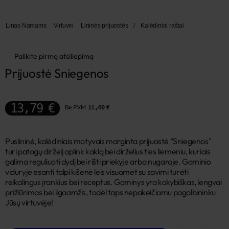
Linas Namams
Virtuvei
Lininės prijuostės
/
Kalėdiniai raštai
Palikite pirmą atsiliepimą
Prijuostė Sniegenos
13,79 €
Be PVM
11,40 €
Puslininė, kalėdiniais motyvais marginta prijuostė "Sniegenos"
turi patogų dirželį aplink kaklą bei dirželius ties liemeniu, kuriais
galima reguliuoti dydį bei rišti priekyje arba nugaroje. Gaminio
viduryje esanti talpi kišenė leis visuomet su savimi turėti
reikalingus įrankius bei receptus. Gaminys yra kokybiškas, lengvai
prižiūrimas bei ilgaamžis, todėl taps nepakeičiamu pagalbininku
Jūsų virtuvėje!