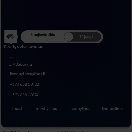
Naujienlaiškis
Išjungta
Klientų aptarnavimas
...
...
...
Uždaryta
linenbylinas@linas.lt
+370 658 00102
+370 658 00174
linas.lt
linenbylinas
linenbylinas
linenbylinas