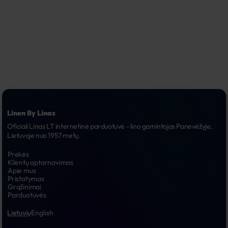
Linen By Linas
Oficiali Linas LT internetinė parduotuvė - lino gamintojas Panevėžyje, 
Lietuvoje nuo 1957 metų.
Prekės
Klientų aptarnavimas
Apie mus
Pristatymas
Grąžinimai
Parduotuvės
Lietuvių
English