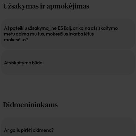
Užsakymas ir apmokėjimas
Aš pateikiu užsakymą į ne ES šalį, ar kaina atsiskaitymo 
metu apima muitus, mokesčius ir/arba kitus 
mokesčius?
Atsiskaitymo būdai
Didmenininkams
Ar galiu pirkti didmena?