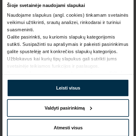
Šioje svetainėje naudojami slapukai
Įmonės rekvizitai
Naudojame slapukus (angl. cookies) tinkamam svetainės
Pristatymas
veikimui užtikrinti, srautų analizei, rinkodarai ir turiniui
suasmeninti.
Grąžinimai
Galite pasirinkti, su kuriomis slapukų kategorijomis
sutikti. Susipažinti su aprašymais ir pakeisti pasirinkimus
Parduotuvės
galite spustelėję ant konkrečios slapukų kategorijos.
Užblokavus kai kurių tipų slapukus gali sutrikti jums
Gamyklos
svetainėje teikiamos funkcijos ir paslaugos.
Prekių gidas
Daugiau informacijos rasite mūsų
privatumo politikoje
.
Prekių priežiūra
Leisti visus
Dydžių lentelės
Valdyti pasirinkimą
Audiniai
Sertifikatai
Atmesti visus