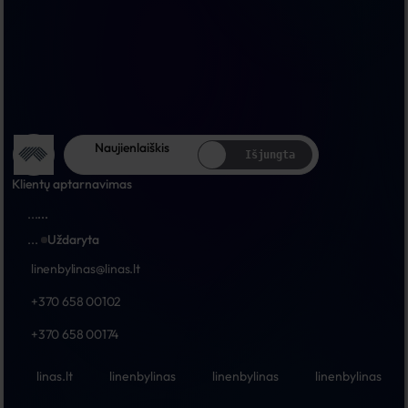
Naujienlaiškis
Išjungta
Klientų aptarnavimas
...
...
...
Uždaryta
linenbylinas@linas.lt
+370 658 00102
+370 658 00174
linas.lt
linenbylinas
linenbylinas
linenbylinas