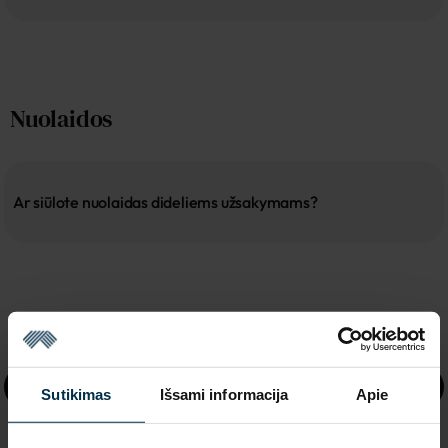
Nuolaidos
Ar siūlote nuolaidas dideliems užsakymams?
Informacija
DUK
Sutikimas
Išsami informacija
Apie
Apie mus