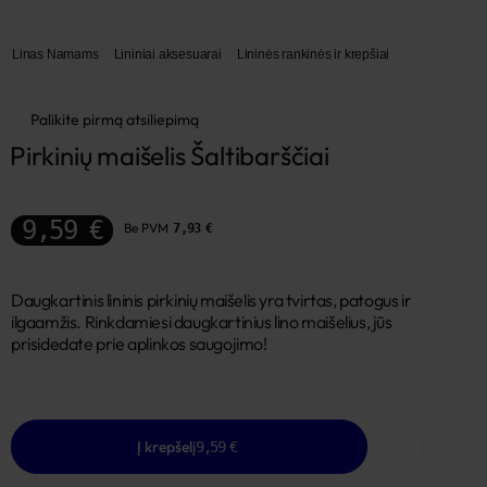
Linas Namams
Lininiai aksesuarai
Lininės rankinės ir krepšiai
Palikite pirmą atsiliepimą
Pirkinių maišelis Šaltibarščiai
9,59 €
Be PVM
7,93 €
Daugkartinis lininis pirkinių maišelis yra tvirtas, patogus ir
ilgaamžis. Rinkdamiesi daugkartinius lino maišelius, jūs
prisidedate prie aplinkos saugojimo!
Į krepšelį
9,59 €