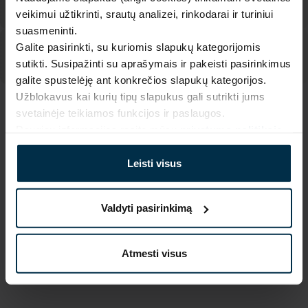
veikimui užtikrinti, srautų analizei, rinkodarai ir turiniui
suasmeninti.
Galite pasirinkti, su kuriomis slapukų kategorijomis
sutikti. Susipažinti su aprašymais ir pakeisti pasirinkimus
galite spustelėję ant konkrečios slapukų kategorijos.
Užblokavus kai kurių tipų slapukus gali sutrikti jums
svetainėje teikiamos funkcijos ir paslaugos.
SAVYBĖS
Daugiau informacijos rasite mūsų
privatumo politikoje
.
Sku
Piešinio kodas
711466_1394_508|1
508|1
Leisti visus
Gaminio dydis, cm
Spalva
40X45
Rožinė
Valdyti pasirinkimą
Koloristika
Audinio sudėtis
1394
Linas 55%, Medvilnė 45%
Atmesti visus