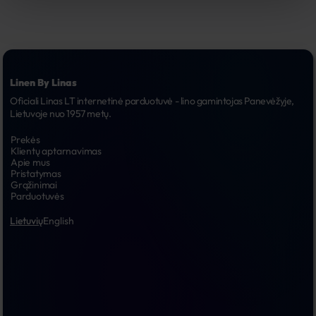
Linen By Linas
Oficiali Linas LT internetinė parduotuvė - lino gamintojas Panevėžyje, 
Lietuvoje nuo 1957 metų.
Prekės
Klientų aptarnavimas
Apie mus
Pristatymas
Grąžinimai
Parduotuvės
Lietuvių
English