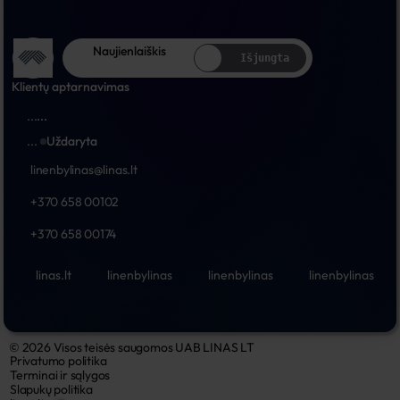
Naujienlaiškis
Išjungta
Klientų aptarnavimas
...
...
...
Uždaryta
linenbylinas@linas.lt
+370 658 00102
+370 658 00174
linas.lt
linenbylinas
linenbylinas
linenbylinas
© 2026 Visos teisės saugomos UAB LINAS LT
Privatumo politika
Terminai ir sąlygos
Slapukų politika