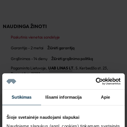
NAUDINGA ŽINOTI
Paskutinis vienetas sandėlyje
Garantija - 2 metai
Žiūrėti garantiją
Grąžinimas - 14 dienų
Žiūrėti grąžinimo politiką
Pagaminta Lietuvoje,
UAB LINAS LT
,
S. Kerbedžio st. 23,
Panevėžys, 35113
MADE IN EUROPE
Sutikimas
Išsami informacija
Apie
Šioje svetainėje naudojami slapukai
Naudojame slapukus (angl. cookies) tinkamam svetainės