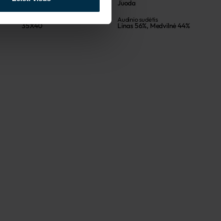
711249
Juoda
Gaminio dydis, cm
Audinio sudėtis
35X40
Linas 56%, Medvilnė 44%