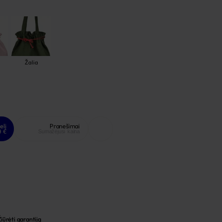
Žalia
elį
Pranešimai
9 €
Sumažėjusi kaina
Žiūrėti garantiją