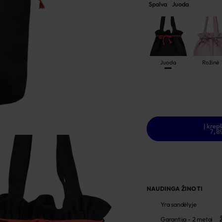
Spalva
Juoda
Juoda
Rožinė
Į krepš
7,8
NAUDINGA ŽINOTI
Yra sandėlyje
Garantija - 2 metai