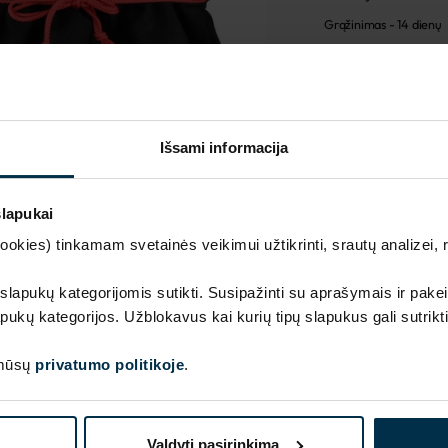
Grąžinimas - 14 dienų
Pagaminta Lietuvoje,
MADE IN EUROPE
Išsami informacija
slapukai
kies) tinkamam svetainės veikimui užtikrinti, srautų analizei, rin
 slapukų kategorijomis sutikti. Susipažinti su aprašymais ir pakei
pukų kategorijos. Užblokavus kai kurių tipų slapukus gali sutrikt
 mūsų
privatumo politikoje
.
SAVYBĖS
Sku
Valdyti pasirinkimą