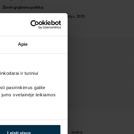
Žiūrėti grąžinimo politiką
UAB LINAS LT
,
S. Kerbedžio st. 23, Panevėžys, 35113
Apie
kodarai ir turiniui
sti pasirinkimus galite
i jums svetainėje teikiamos
Artikulas
Spalva
Leisti visus