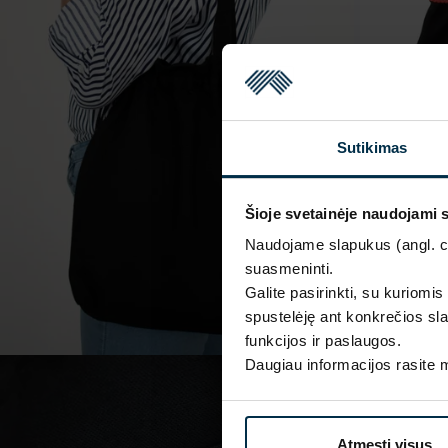
Sutikimas
Šioje svetainėje naudojami 
Naudojame slapukus (angl. coo
suasmeninti.
Galite pasirinkti, su kuriomis
spustelėję ant konkrečios sla
funkcijos ir paslaugos.
Daugiau informacijos rasite
Atmesti visus