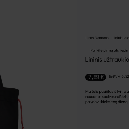
Linas Namams
Lininiai a
Palikite pirmą atsiliepi
Lininis užtrauk
7,89 €
Be PVM
6,52
Maišelis pasiūtas iš tvirto
raudonos spalvos raišteliu v
palydovu kiekvieną dieną, 