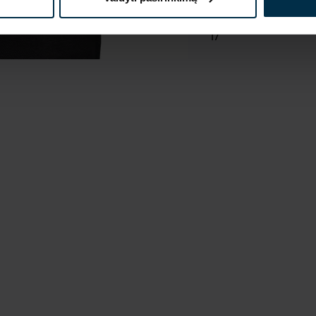
711249_17_0
Koloristika
17