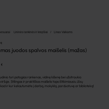
ksesuarai
Lininės rankinės ir krepšiai
/
Linas Vaikams
mą
iamas juodos spalvos maišelis (mažas)
 €
 audinio turi patogias rankenas, vidinę kišenę bei užsitraukia
iršuje. Stilingas ir praktiškas maišelis taps ištikimiausiu Jūsų
kad ir kur keliautumėte į darbą, mokyklą, parduotuvę ar biblioteką!