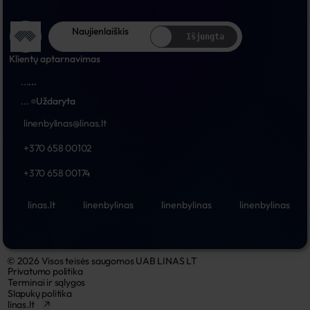
Naujienlaiškis
Išjungta
Klientų aptarnavimas
...
...
...
Uždaryta
linenbylinas@linas.lt
+370 658 00102
+370 658 00174
linas.lt
linenbylinas
linenbylinas
linenbylinas
© 2026 Visos teisės saugomos UAB LINAS LT
Privatumo politika
Terminai ir sąlygos
Slapukų politika
linas.lt