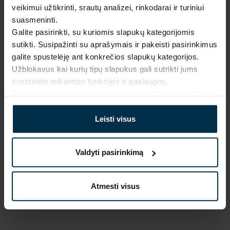
veikimui užtikrinti, srautų analizei, rinkodarai ir turiniui
Pagaminta Lietuvoje,
UAB LINAS LT
,
S. Kerbedžio st. 23,
suasmeninti.
Panevėžys, 35113
Galite pasirinkti, su kuriomis slapukų kategorijomis
MADE IN EUROPE
sutikti. Susipažinti su aprašymais ir pakeisti pasirinkimus
galite spustelėję ant konkrečios slapukų kategorijos.
Užblokavus kai kurių tipų slapukus gali sutrikti jums
SAVYBĖS
svetainėje teikiamos funkcijos ir paslaugos.
Daugiau informacijos rasite mūsų
privatumo politikoje
.
Sku
Artikulas
711249_2370_0
711249
Leisti visus
Koloristika
Audinio sudėtis
2370
Linas 56%, Medvilnė 44%
Gaminio dydis, cm
Spalva
Valdyti pasirinkimą
35X40
Smėlio
Atmesti visus