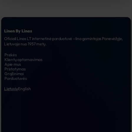
Linen By Linas
Oficiali Linas LT internetinė parduotuvė - lino gamintojas Panevėžyje, 
Lietuvoje nuo 1957 metų.
Prekės
Klientų aptarnavimas
Apie mus
Pristatymas
Grąžinimai
Parduotuvės
Lietuvių
English