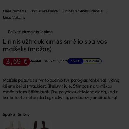
Linas Namams
Lininiai aksesuarai
Lininės rankinės ir krepšiai
/
Linas Vaikams
Palikite pirmą atsiliepimą
Lininis užtraukiamas smėlio spalvos 
maišelis (mažas)
3,69 €
7,19 €
Be PVM
3,50 €
Nuolaida
3,05 €
Maišelis pasiūtas iš tvirto audinio turi patogias rankenas, vidinę
kišenę bei užsitraukia raišteliu viršuje. Stilingas ir praktiškas
maišelis taps ištikimiausiu jūsų palydovu kiekvieną dieną, kad ir
kur keliautumėte: į darbą, mokyklą, parduotuvę ar biblioteką!
Spalva
Smėlio