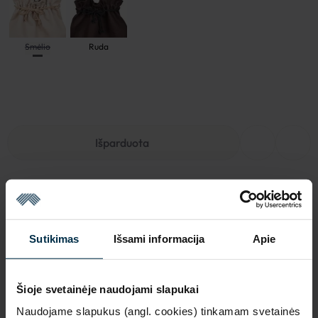
Smėlio
Ruda
Išparduota
NAUDINGA ŽINOTI
Sutikimas
Išsami informacija
Apie
Išparduota
Garantija - 2 metai
Žiūrėti garantiją
Šioje svetainėje naudojami slapukai
Naudojame slapukus (angl. cookies) tinkamam svetainės
Grąžinimas - 14 dienų
Žiūrėti grąžinimo politiką