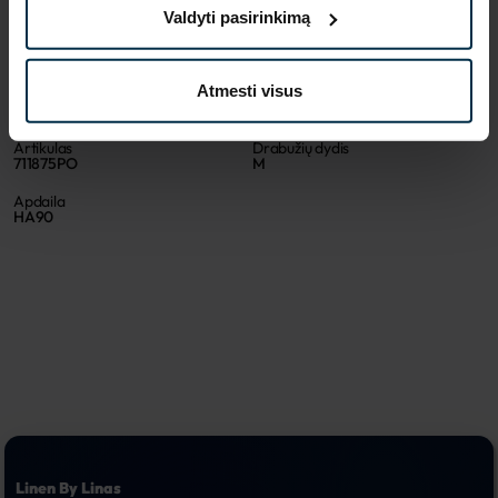
SAVYBĖS
Valdyti pasirinkimą
Sku
Spalva
711875_2370_0
Smėlio
Atmesti visus
Koloristika
Audinio sudėtis
2370
Linas 100%
Artikulas
Drabužių dydis
711875PO
M
Apdaila
HA90
Linen By Linas