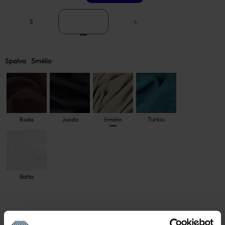
S
M
L
Spalva
Smėlio
Ruda
Juoda
Smėlio
Turkio
Balta