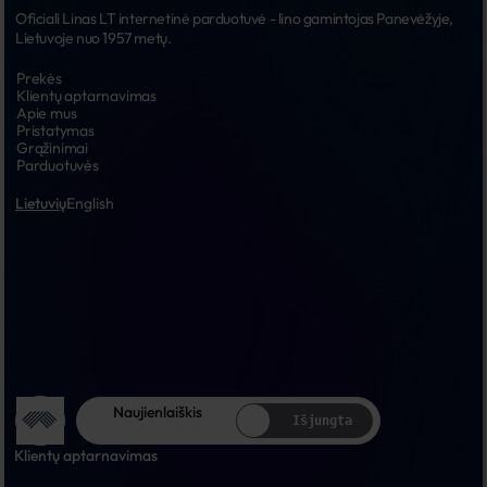
Oficiali Linas LT internetinė parduotuvė - lino gamintojas Panevėžyje, 
Lietuvoje nuo 1957 metų.
Prekės
Klientų aptarnavimas
Apie mus
Pristatymas
Grąžinimai
Parduotuvės
Lietuvių
English
Naujienlaiškis
Išjungta
Klientų aptarnavimas