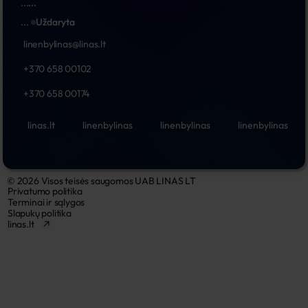
...
...
...
Uždaryta
linenbylinas@linas.lt
+370 658 00102
+370 658 00174
linas.lt
linenbylinas
linenbylinas
linenbylinas
© 2026 Visos teisės saugomos UAB LINAS LT
Privatumo politika
Terminai ir sąlygos
Slapukų politika
linas.lt