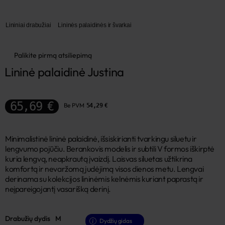
Lininiai drabužiai
Lininės palaidinės ir švarkai
Palikite pirmą atsiliepimą
Lininė palaidinė Justina
65,69 €
Be PVM
54,29 €
Minimalistinė lininė palaidinė, išsiskirianti tvarkingu siluetu ir
lengvumo pojūčiu. Berankovis modelis ir subtili V formos iškirptė
kuria lengvą, neapkrautą įvaizdį. Laisvas siluetas užtikrina
komfortą ir nevaržomą judėjimą visos dienos metu. Lengvai
derinama su kolekcijos lininėmis kelnėmis kuriant paprastą ir
neįpareigojantį vasarišką derinį.
Drabužių dydis
M
Dydžių gidas