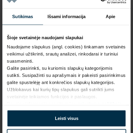
Išparduota
Sutikimas
Išsami informacija
Apie
Šioje svetainėje naudojami slapukai
Naudojame slapukus (angl. cookies) tinkamam svetainės
NAUDINGA ŽINOTI
veikimui užtikrinti, srautų analizei, rinkodarai ir turiniui
suasmeninti.
Išparduota
Galite pasirinkti, su kuriomis slapukų kategorijomis
Garantija - 2 metai
Žiūrėti garantiją
sutikti. Susipažinti su aprašymais ir pakeisti pasirinkimus
galite spustelėję ant konkrečios slapukų kategorijos.
Grąžinimas - 14 dienų
Žiūrėti grąžinimo politiką
Užblokavus kai kurių tipų slapukus gali sutrikti jums
Pagaminta Lietuvoje,
UAB LINAS LT
,
S. Kerbedžio st. 23,
svetainėje teikiamos funkcijos ir paslaugos.
Panevėžys, 35113
Daugiau informacijos rasite mūsų
privatumo politikoje
.
MADE IN EUROPE
Leisti visus