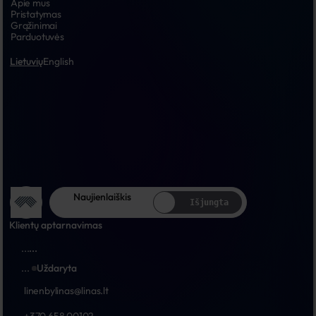
Apie mus
Pristatymas
Grąžinimai
Parduotuvės
Lietuvių
English
Naujienlaiškis
Išjungta
Klientų aptarnavimas
...
...
...
Uždaryta
linenbylinas@linas.lt