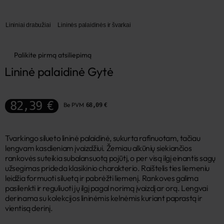
Lininiai drabužiai
Lininės palaidinės ir švarkai
Palikite pirmą atsiliepimą
Lininė palaidinė Gytė
82,39 €
Be PVM
68,09 €
Tvarkingo silueto lininė palaidinė, sukurta rafinuotam, tačiau
lengvam kasdieniam įvaizdžiui. Žemiau alkūnių siekiančios
rankovės suteikia subalansuotą pojūtį, o per visą ilgį einantis sagų
užsegimas prideda klasikinio charakterio. Raištelis ties liemeniu
leidžia formuoti siluetą ir pabrėžti liemenį. Rankoves galima
pasilenkti ir reguliuoti jų ilgį pagal norimą įvaizdį ar orą. Lengvai
derinama su kolekcijos lininėmis kelnėmis kuriant paprastą ir
vientisą derinį.