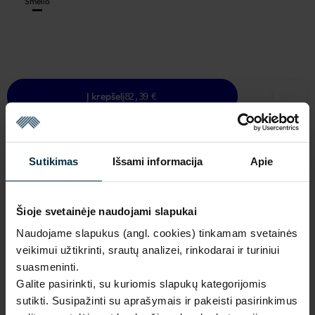
Smėlio
Į krepšelį
82,39 €
Sutikimas
Išsami informacija
Apie
NAUDINGA ŽINOTI
Šioje svetainėje naudojami slapukai
Paskutinis vienetas sandėlyje
Naudojame slapukus (angl. cookies) tinkamam svetainės
Garantija - 2 metai
Žiūrėti garantiją
veikimui užtikrinti, srautų analizei, rinkodarai ir turiniui
suasmeninti.
Grąžinimas - 14 dienų
Žiūrėti grąžinimo politiką
Galite pasirinkti, su kuriomis slapukų kategorijomis
Pagaminta Lietuvoje,
UAB LINAS LT
,
S. Kerbedžio st. 23,
sutikti. Susipažinti su aprašymais ir pakeisti pasirinkimus
Panevėžys, 35113