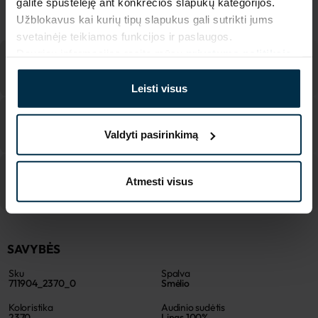
galite spustelėję ant konkrečios slapukų kategorijos.
MADE IN EUROPE
Užblokavus kai kurių tipų slapukus gali sutrikti jums
svetainėje teikiamos funkcijos ir paslaugos.
Daugiau informacijos rasite mūsų
privatumo politikoje
.
Leisti visus
Valdyti pasirinkimą
Atmesti visus
SAVYBĖS
Sku
Spalva
711904_2370_0
Smėlio
Koloristika
Audinio sudėtis
2370
Linas 100%