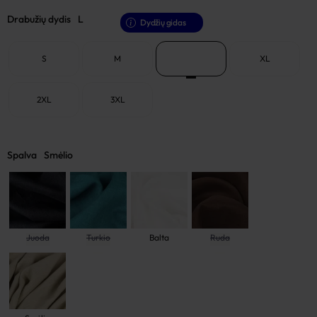
Drabužių dydis
L
Dydžių gidas
S
M
L
XL
2XL
3XL
Spalva
Smėlio
Juoda
Turkio
Balta
Ruda