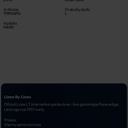
Artikulas
Drabužių dydis
711904PO
L
Apdaila
HA90
Linen By Linas
Oficiali Linas LT internetinė parduotuvė - lino gamintojas Panevėžyje, 
Lietuvoje nuo 1957 metų.
Prekės
Klientų aptarnavimas