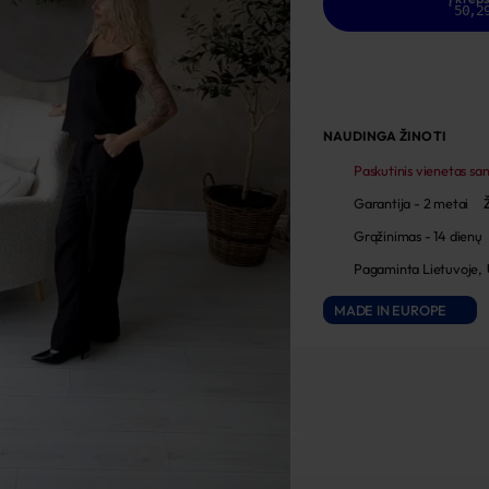
50,2
NAUDINGA ŽINOTI
Paskutinis vienetas sa
Garantija - 2 metai
Grąžinimas - 14 dienų
Pagaminta Lietuvoje,
MADE IN EUROPE