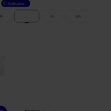
Dydžių gidas
M
L
XL
2XL
elį
Pranešimai