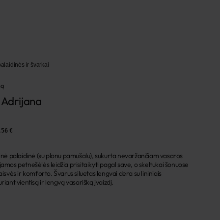
alaidinės ir švarkai
mą
 Adrijana
,56 €
ninė palaidinė (su plonu pamušalu), sukurta nevaržančiam vasaros
jamos petnešėlės leidžia prisitaikyti pagal save, o skeltukai šonuose
aisvės ir komforto. Švarus siluetas lengvai dera su lininiais
riant vientisą ir lengvą vasarišką įvaizdį.