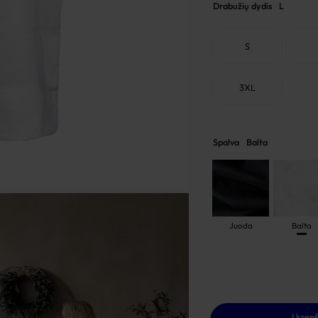
Drabužių dydis
L
S
3XL
Spalva
Balta
Juoda
Balta
Į krepš