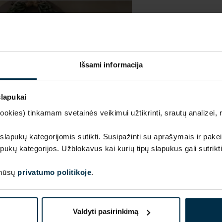
Išsami informacija
SAVYBĖS
Sku
slapukai
711903_18_0
kies) tinkamam svetainės veikimui užtikrinti, srautų analizei, rin
Audinio sudėtis
Linas 100%
 slapukų kategorijomis sutikti. Susipažinti su aprašymais ir pakei
Apdaila
HA90
pukų kategorijos. Užblokavus kai kurių tipų slapukus gali sutrikt
 mūsų
privatumo politikoje
.
Valdyti pasirinkimą