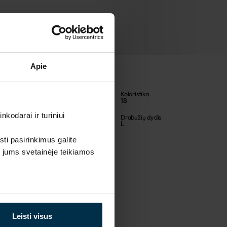
Apie
Spalva
Koloristika
Balta
18
kodarai ir turiniui
Artikulas
Drabužių dydis
711903PO
L
sti pasirinkimus galite
i jums svetainėje teikiamos
Leisti visus