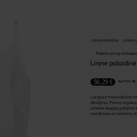
Lininiai drabužiai
Lininės p
Palikite pirmą atsiliepi
Lininė palaidinė
50,29 €
Be PVM
41
Lengva ir minimalistinė li
dėvėjimui. Plonos reguliuo
suteikia daugiau judėjimo l
marškiniais ar kelnėmis, ku