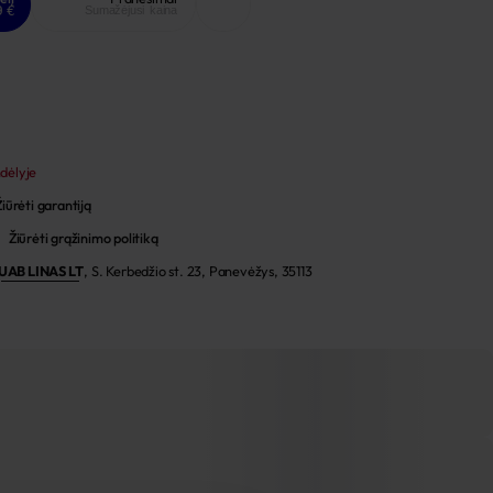
9 €
Sumažėjusi kaina
ndėlyje
Žiūrėti garantiją
Žiūrėti grąžinimo politiką
UAB LINAS LT
,
S. Kerbedžio st. 23, Panevėžys, 35113