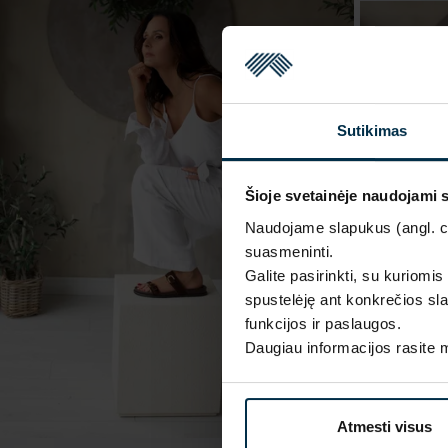
Sutikimas
Šioje svetainėje naudojami 
Naudojame slapukus (angl. coo
suasmeninti.
Galite pasirinkti, su kuriomis
spustelėję ant konkrečios sla
funkcijos ir paslaugos.
Daugiau informacijos rasite
Atmesti visus