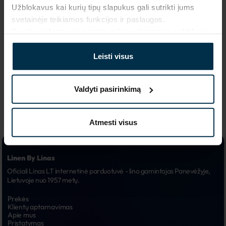
Spalva
Koloristika
Užblokavus kai kurių tipų slapukus gali sutrikti jums
Rožinė
339/339+19
svetainėje teikiamos funkcijos ir paslaugos.
Gaminio dydis, cm
Audinio sudėtis
Daugiau informacijos rasite mūsų
privatumo politikoje
.
45X200
Linas 100%
Leisti visus
Valdyti pasirinkimą
Atmesti visus
Linen By Linas
Oficiali Linas LT internetinė parduotuvė - lino gamintojas Panevėžyje, 
Lietuvoje nuo 1957 metų.
Prekės
Klientų aptarnavimas
Apie mus
Pristatymas