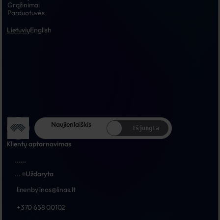
Grąžinimai
Parduotuvės
Lietuvių
English
Naujienlaiškis
Išjungta
Klientų aptarnavimas
...
...
...
Uždaryta
linenbylinas@linas.lt
+370 658 00102