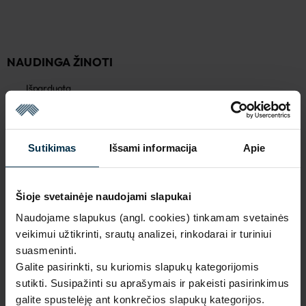
NAUDINGA ŽINOTI
Išparduota
Garantija - 2 metai
Žiūrėti garantiją
Grąžinimas - 14 dienų
Žiūrėti grąžinimo politiką
Sutikimas
Išsami informacija
Apie
Pagaminta Lietuvoje,
UAB LINAS LT
,
S. Kerbedžio st. 23,
Panevėžys, 35113
Šioje svetainėje naudojami slapukai
MADE IN EUROPE
Naudojame slapukus (angl. cookies) tinkamam svetainės
veikimui užtikrinti, srautų analizei, rinkodarai ir turiniui
SAVYBĖS
suasmeninti.
Galite pasirinkti, su kuriomis slapukų kategorijomis
Sku
Artikulas
sutikti. Susipažinti su aprašymais ir pakeisti pasirinkimus
711115_339/339+19_7978
711115
galite spustelėję ant konkrečios slapukų kategorijos.