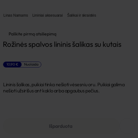
Linas Namams
Lininiai aksesuarai
Šalikai ir skraistės
Palikite pirmą atsiliepimą
Rožinės spalvos lininis šalikas su kutais
10,90 €
Nuolaida
Lininis šalikas, puikiai tinka nešioti vėsesniu oru. Puikiai galima
nešioti užsirišus ant kaklo arba apgaubus pečius.
Išparduota