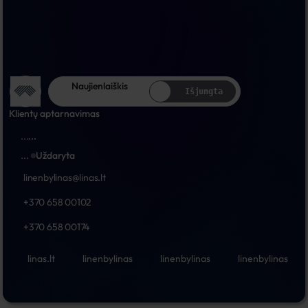
Naujienlaiškis
Išjungta
Klientų aptarnavimas
...
...
...
Uždaryta
linenbylinas@linas.lt
+370 658 00102
+370 658 00174
linas.lt
linenbylinas
linenbylinas
linenbylinas