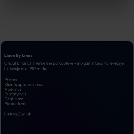
Linen By Linas
Oficiali Linas LT internetinė parduotuvė - lino gamintojas Panevėžyje, 
Lietuvoje nuo 1957 metų.
Prekės
Klientų aptarnavimas
Apie mus
Pristatymas
Grąžinimai
Parduotuvės
Lietuvių
English