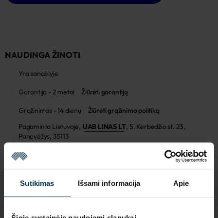
NAUDINGA ŽINOTI
Yra sandėlyje
Garantija - 2 metai
Žiūrėti garantiją
Grąžinimas - 14 dienų
Žiūrėti grąžinimo politiką
Pagaminta Lietuvoje,
UAB LINAS LT
,
S. Kerbedžio st. 23,
Panevėžys, 35113
MADE IN EUROPE
Sutikimas
Išsami informacija
Apie
Šioje svetainėje naudojami slapukai