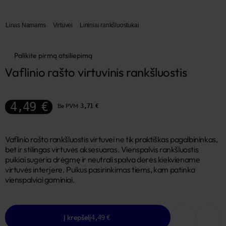
Linas Namams
Virtuvei
Lininiai rankšluostukai
Palikite pirmą atsiliepimą
Vaflinio rašto virtuvinis rankšluostis
4,49 €
Be PVM
3,71 €
Vaflinio rašto rankšluostis virtuvei ne tik praktiškas pagalbininkas,
bet ir stilingas virtuvės aksesuaras. Vienspalvis rankšluostis
puikiai sugeria drėgmę ir neutrali spalva derės kiekviename
virtuvės interjere. Puikus pasirinkimas tiems, kam patinka
vienspalviai gaminiai.
Į krepšelį
4,49 €