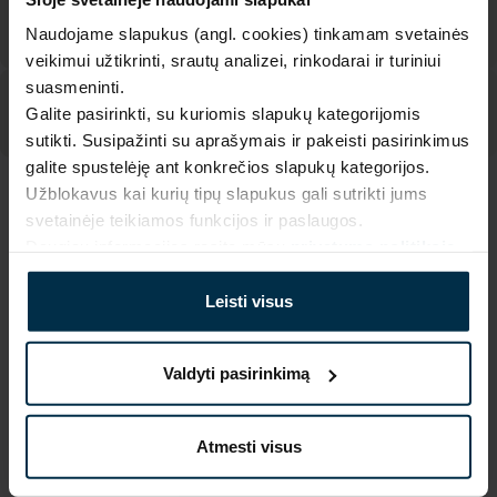
Naudojame slapukus (angl. cookies) tinkamam svetainės
veikimui užtikrinti, srautų analizei, rinkodarai ir turiniui
suasmeninti.
Galite pasirinkti, su kuriomis slapukų kategorijomis
sutikti. Susipažinti su aprašymais ir pakeisti pasirinkimus
galite spustelėję ant konkrečios slapukų kategorijos.
Užblokavus kai kurių tipų slapukus gali sutrikti jums
SAVYBĖS
svetainėje teikiamos funkcijos ir paslaugos.
Daugiau informacijos rasite mūsų
privatumo politikoje
.
Sku
Artikulas
405293_19/N_9443
405293
Leisti visus
Spalva
Koloristika
Natūrali
19/N
Gaminio dydis, cm
Audinio sudėtis
Valdyti pasirinkimą
41X58
Linas 48%, Medvilnė 52%
Piešinio kodas
9443
Atmesti visus