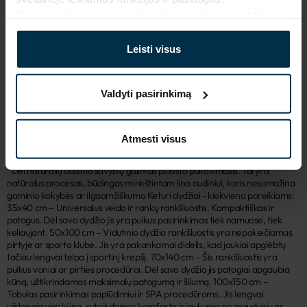
Daugiau informacijos rasite mūsų
privatumo politikoje
.
SAVYBĖS
Leisti visus
Sku
Artikulas
405381_19;T20_9374 IT
405381
Spalva
Koloristika
Dramblio kaulo
19;T20
Valdyti pasirinkimą
Gaminio dydis, cm
Audinio sudėtis
100X150
Linas 45%, Medvilnė 55%
Atmesti visus
*Dėl natūralių audinio savybių galimas pluošto pūkavimasis. Tai yra
natūralus procesas, būdingas minkštintam lino audiniui, kuris nesumažina
gaminio kokybės ar ilgaamžiškumo Keturi dydžiai - kiekvieno poreikiams:
35x40 cm – Universalus veido ir rankų rankšluostis. Kompaktiškas ir
patogus. Dėl savo dydžio jis yra puikus pasirinkimas tiek namuose, tiek
keliaujant. 50x100 cm – Vidutinio dydžio rankšluostis yra nepakeičiamas
pirtyje ar sporto klube. Jis yra pakankamai didelis, kad jaukiai apglėbtų
tačiau lengvai telpa į sportinį krepšį. 70x140 cm – Šis rankšluostis yra
puikus voniai ar pirties procedūrai. Dėl savo dydžio jis patogiai apgaubia
kūną, užtikrindamas maksimalų patogumą ir šilumą. 100x150 cm –
Tobulas pasirinkimas paplūdimiui ir SPA procedūroms. Jis lengvai
uždengia visą kūną, suteikdamas komfortą ir jaukumą po maudynių ar