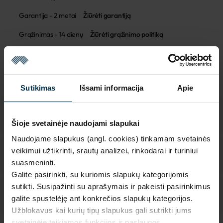
Garantija - 2 metai
Žiūrėti garantiją
Grąžinimas - 14 dienų
Žiūrėti grąžinimo politiką
Pagaminta Lietuvoje,
UAB LINAS LT
,
S. Kerbedžio st. 23,
Panevėžys, 35113
MADE IN EUROPE
Sutikimas
Išsami informacija
Apie
Šioje svetainėje naudojami slapukai
Naudojame slapukus (angl. cookies) tinkamam svetainės
veikimui užtikrinti, srautų analizei, rinkodarai ir turiniui
suasmeninti.
Galite pasirinkti, su kuriomis slapukų kategorijomis
sutikti. Susipažinti su aprašymais ir pakeisti pasirinkimus
galite spustelėję ant konkrečios slapukų kategorijos.
Užblokavus kai kurių tipų slapukus gali sutrikti jums
svetainėje teikiamos funkcijos ir paslaugos.