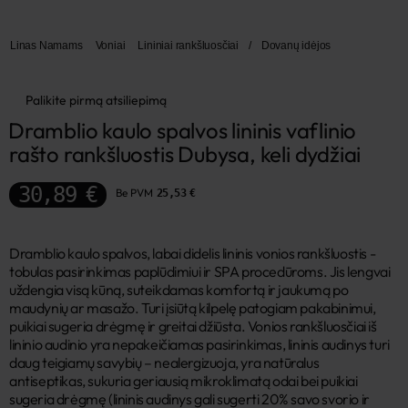
Linas Namams
Voniai
Lininiai rankšluosčiai
/
Dovanų idėjos
Palikite pirmą atsiliepimą
Dramblio kaulo spalvos lininis vaflinio 
rašto rankšluostis Dubysa, keli dydžiai
30,89 €
Be PVM
25,53 €
Dramblio kaulo spalvos, labai didelis lininis vonios rankšluostis -
tobulas pasirinkimas paplūdimiui ir SPA procedūroms. Jis lengvai
uždengia visą kūną, suteikdamas komfortą ir jaukumą po
maudynių ar masažo. Turi įsiūtą kilpelę patogiam pakabinimui,
puikiai sugeria drėgmę ir greitai džiūsta. Vonios rankšluosčiai iš
lininio audinio yra nepakeičiamas pasirinkimas, lininis audinys turi
daug teigiamų savybių – nealergizuoja, yra natūralus
antiseptikas, sukuria geriausią mikroklimatą odai bei puikiai
sugeria drėgmę (lininis audinys gali sugerti 20% savo svorio ir