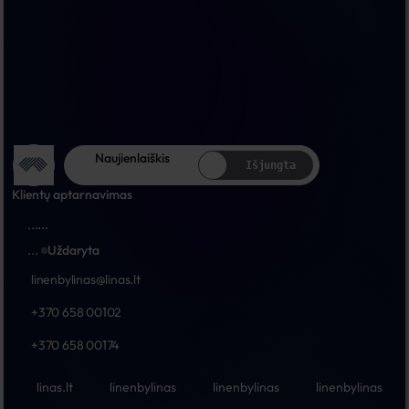
Naujienlaiškis
Išjungta
Klientų aptarnavimas
...
...
...
Uždaryta
linenbylinas@linas.lt
+370 658 00102
+370 658 00174
linas.lt
linenbylinas
linenbylinas
linenbylinas