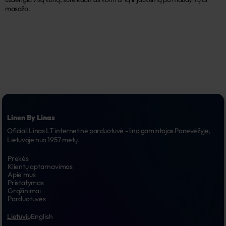
masažo.
Linen By Linas
Oficiali Linas LT internetinė parduotuvė - lino gamintojas Panevėžyje, 
Lietuvoje nuo 1957 metų.
Prekės
Klientų aptarnavimas
Apie mus
Pristatymas
Grąžinimai
Parduotuvės
Lietuvių
English