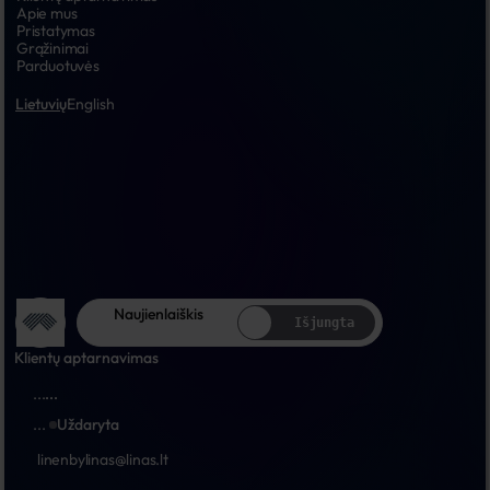
Apie mus
Pristatymas
Grąžinimai
Parduotuvės
Lietuvių
English
Naujienlaiškis
Išjungta
Klientų aptarnavimas
...
...
...
Uždaryta
linenbylinas@linas.lt