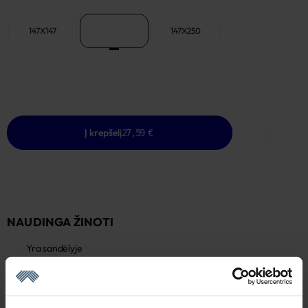
147X147
147X200
147X250
Į krepšelį
27,59 €
NAUDINGA ŽINOTI
Yra sandėlyje
Garantija - 2 metai
Žiūrėti garantiją
Grąžinimas - 14 dienų
Žiūrėti grąžinimo politiką