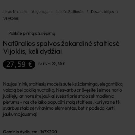
Linas Namams
Valgomajam
Lininės Staltiesės
/
Dovanų idėjos
/
Velykoms
Palikite pirmą atsiliepimą
Natūralios spalvos žakardinė staltiesė 
Vijoklis, keli dydžiai
27,59 €
Be PVM
22,80 €
Naujas lininių staltiesių modelis suteiks žaismingą, elegantišką
vaizdą bei pakilią nuotaiką. Nesvarbu ar švęsite šeimos nario
jubiliejų, ar norėsite jaukiai susėsti prie stalo sekmadienio
pietums – raskite laiko papuošti stalą staltiese, kuri yra ne tik
svarbus stalo serviravimo elementas, bet ir padeda kurti
jaukumo jausmą!
Gaminio dydis, cm
147X200