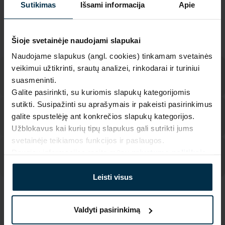
Sutikimas
Išsami informacija
Apie
Pagaminta Lietuvoje,
UAB LINAS LT
,
S. Kerbedžio st. 23,
Panevėžys, 35113
MADE IN EUROPE
Šioje svetainėje naudojami slapukai
Naudojame slapukus (angl. cookies) tinkamam svetainės
veikimui užtikrinti, srautų analizei, rinkodarai ir turiniui
suasmeninti.
Galite pasirinkti, su kuriomis slapukų kategorijomis
sutikti. Susipažinti su aprašymais ir pakeisti pasirinkimus
galite spustelėję ant konkrečios slapukų kategorijos.
Užblokavus kai kurių tipų slapukus gali sutrikti jums
svetainėje teikiamos funkcijos ir paslaugos.
Daugiau informacijos rasite mūsų
privatumo politikoje
.
Leisti visus
SAVYBĖS
Valdyti pasirinkimą
Sku
Artikulas