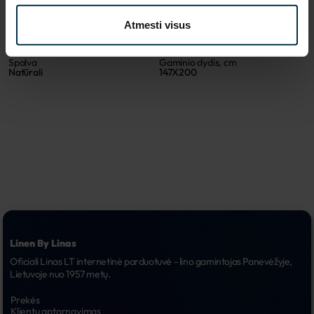
501659_E19/LN///_5365
501659
Atmesti visus
Koloristika
Audinio sudėtis
E19/LN///
Linas 52%, Medvilnė 48%
Spalva
Gaminio dydis, cm
Natūrali
147X200
Linen By Linas
Oficiali Linas LT internetinė parduotuvė - lino gamintojas Panevėžyje, 
Lietuvoje nuo 1957 metų.
Prekės
Klientų aptarnavimas