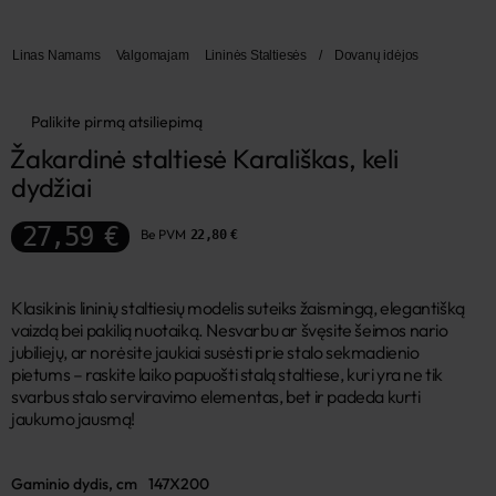
Linas Namams
Valgomajam
Lininės Staltiesės
/
Dovanų idėjos
Palikite pirmą atsiliepimą
Žakardinė staltiesė Karališkas, keli 
dydžiai
27,59 €
Be PVM
22,80 €
Klasikinis lininių staltiesių modelis suteiks žaismingą, elegantišką
vaizdą bei pakilią nuotaiką. Nesvarbu ar švęsite šeimos nario
jubiliejų, ar norėsite jaukiai susėsti prie stalo sekmadienio
pietums – raskite laiko papuošti stalą staltiese, kuri yra ne tik
svarbus stalo serviravimo elementas, bet ir padeda kurti
jaukumo jausmą!
Gaminio dydis, cm
147X200