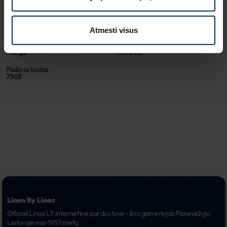
501659_E19/LN///_7303
501659
Koloristika
Audinio sudėtis
E19/LN///
Linas 52%, Medvilnė 48%
Atmesti visus
Spalva
Gaminio dydis, cm
Marga
147X200
Piešinio kodas
7303
Linen By Linas
Oficiali Linas LT internetinė parduotuvė - lino gamintojas Panevėžyje, 
Lietuvoje nuo 1957 metų.