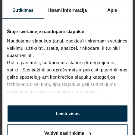
Pagaminta Lietuvoje,
UAB LINAS LT
,
S. Kerbedžio st. 23,
Sutikimas
Išsami informacija
Apie
Panevėžys, 35113
MADE IN EUROPE
Šioje svetainėje naudojami slapukai
Naudojame slapukus (angl. cookies) tinkamam svetainės
veikimui užtikrinti, srautų analizei, rinkodarai ir turiniui
suasmeninti.
Galite pasirinkti, su kuriomis slapukų kategorijomis
sutikti. Susipažinti su aprašymais ir pakeisti pasirinkimus
galite spustelėję ant konkrečios slapukų kategorijos.
Užblokavus kai kurių tipų slapukus gali sutrikti jums
svetainėje teikiamos funkcijos ir paslaugos.
Daugiau informacijos rasite mūsų
privatumo politikoje
.
Leisti visus
SAVYBĖS
Sku
Artikulas
Valdyti pasirinkimą