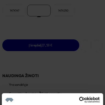
147X147
147X200
147X250
Į krepšelį
27,59 €
NAUDINGA ŽINOTI
Yra sandėlyje
Garantija - 2 metai
Žiūrėti garantiją
Grąžinimas - 14 dienų
Žiūrėti grąžinimo politiką