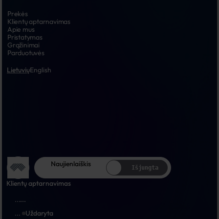
Prekės
Klientų aptarnavimas
Apie mus
Pristatymas
Grąžinimai
Parduotuvės
Lietuvių
English
Naujienlaiškis
Išjungta
Klientų aptarnavimas
...
...
...
Uždaryta