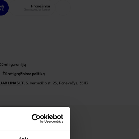
elį
Pranešimai
9 €
Sumažėjusi kaina
Žiūrėti garantiją
Žiūrėti grąžinimo politiką
UAB LINAS LT
,
S. Kerbedžio st. 23, Panevėžys, 35113