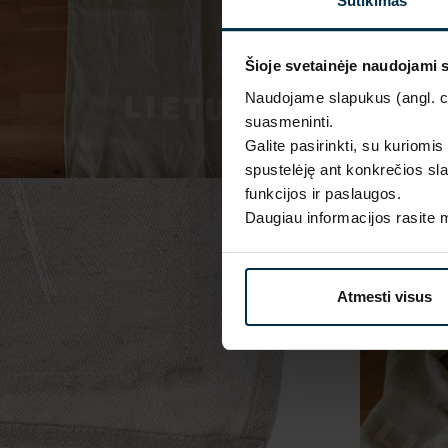
Sutikimas
Šioje svetainėje naudojami 
Naudojame slapukus (angl. coo
suasmeninti.
Galite pasirinkti, su kuriomis
spustelėję ant konkrečios sla
funkcijos ir paslaugos.
Daugiau informacijos rasite
Atmesti visus