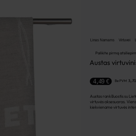
Linas Namams
Virtuvei
Palikite pirmą atsiliepi
Austas virtuvini
4,49 €
Be PVM
3,71
Austas rankšluostis su Liet
virtuvės aksesuaras. Viens
kiekviename virtuvės inter