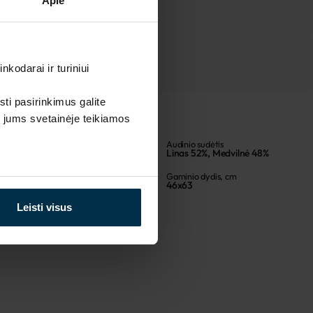
Apie
kodarai ir turiniui
sti pasirinkimus galite
i jums svetainėje teikiamos
Koloristika
Audinio sudėtis
E19/LN///
Linas 52%, Medvilnė 48%
Spalva
Gaminio dydis, cm
Natūrali
46x63
Leisti visus