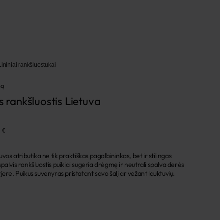
Lininiai rankšluostukai
mą
s rankšluostis Lietuva
 €
uvos atributika ne tik praktiškas pagalbininkas, bet ir stilingas
palvis rankšluostis puikiai sugeria drėgmę ir neutrali spalva derės
jere. Puikus suvenyras pristatant savo šalį ar vežant lauktuvių.