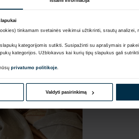
Išsami informacija
slapukai
kies) tinkamam svetainės veikimui užtikrinti, srautų analizei, rin
 slapukų kategorijomis sutikti. Susipažinti su aprašymais ir pakei
pukų kategorijos. Užblokavus kai kurių tipų slapukus gali sutrikt
SAVYBĖS
Sku
 mūsų
privatumo politikoje
.
405378_19/N_9536
Artikulas
405378
Valdyti pasirinkimą
Piešinio kodas
9536