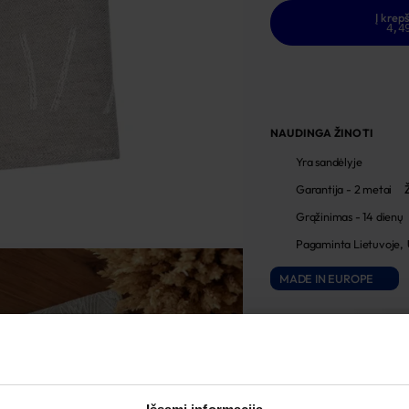
Į krepš
4,4
NAUDINGA ŽINOTI
Yra sandėlyje
Garantija - 2 metai
Grąžinimas - 14 dienų
Pagaminta Lietuvoje,
MADE IN EUROPE