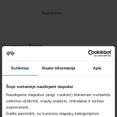
Išparduota
NAUDINGA ŽINOTI
Išparduota
Garantija - 2 metai
Žiūrėti garantiją
Sutikimas
Išsami informacija
Apie
Grąžinimas - 14 dienų
Žiūrėti grąžinimo politiką
Pagaminta Lietuvoje,
UAB LINAS LT
,
S. Kerbedžio st. 23,
Šioje svetainėje naudojami slapukai
Panevėžys, 35113
Naudojame slapukus (angl. cookies) tinkamam svetainės
MADE IN EUROPE
veikimui užtikrinti, srautų analizei, rinkodarai ir turiniui
suasmeninti.
Galite pasirinkti, su kuriomis slapukų kategorijomis