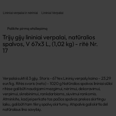
Lininiai verpalai ir nėriniai
Lininiai Verpalai
Palikite pirmą atsiliepimą
Trijų gijų lininiai verpalai, natūralios 
spalvos, V 67x3 L, (1,02 kg) - ritė Nr. 
17
Verpalai sukti iš 3 gijų. Storis - 67 tex Lininių verpalų kaina – 23,29
eur/kg. Ritės svoris (neto) – 1020 g Natūralios spalvos lininiai siūlai
ritėse gali būti naudojami mezgimui, nėrimui, dekoravimui,
verpimui, skrebinimui, rankdarbiams, siuvimui rankomis.
Atminkite, kad jei perkate tos pačios spalvos prekes skirtingu
laiku, gali būti tam tikrų spalvų skirtumų. Atspalvis gali skirtis dėl
natūralaus lino savybių.