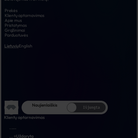
Prekės
Klientų aptarnavimas
Apie mus
Pristatymas
Grąžinimai
Parduotuvės
Lietuvių
English
Naujienlaiškis
Išjungta
Klientų aptarnavimas
...
...
...
Uždaryta