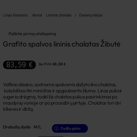
Linas Namams
Voniai
Lininiai chalatai
/
Dovanų idėjos
Palikite pirmą atsiliepimą
Grafito spalvos lininis chalatas Žibutė
83,59 €
Be PVM
69,08 €
Vaflinio dizaino, sodriomis spalvomis dažyto lino chalatas,
kokybiškas itin minkštas ir apgaubiantis šiluma. Linas puikiai
sugeria drėgmę, todėl šis chalatas puikus pasirinkimas po
maudynių vonioje ar po procedūrų pirtyje. Chalatas turi dvi
kišenes ir diržą.
Drabužių dydis
M/L
Dydžių gidas