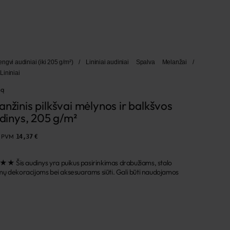
engvi audiniai (iki 205 g/m²)
/
Lininiai audiniai
Spalva
Melanžai
/
Lininiai
mą
nžinis pilkšvai mėlynos ir balkšvos 
udinys, 205 g/m²
e PVM
14,37 €
audinys yra puikus pasirinkimas drabužiams, stalo
ų dekoracijoms bei aksesuarams siūti. Gali būti naudojamos