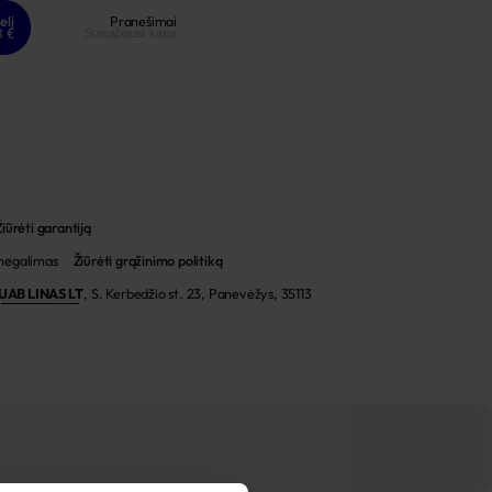
elį
Pranešimai
8 €
Sumažėjusi kaina
Žiūrėti garantiją
 negalimas
Žiūrėti grąžinimo politiką
UAB LINAS LT
,
S. Kerbedžio st. 23, Panevėžys, 35113