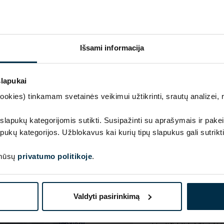
Išsami informacija
slapukai
kies) tinkamam svetainės veikimui užtikrinti, srautų analizei, rin
SAVYBĖS
Sku
 slapukų kategorijomis sutikti. Susipažinti su aprašymais ir pakei
1110101_HA90_18BV/R1
pukų kategorijos. Užblokavus kai kurių tipų slapukus gali sutrikt
Spalva
Mėlyna/Marga
 mūsų
privatumo politikoje
.
Audinio sudėtis
Linas 100%
Valdyti pasirinkimą
PRIEŽIŪRA
Pastaba: tokio tipo apdailos