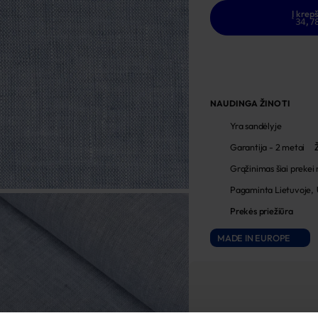
Į krepš
34,7
NAUDINGA ŽINOTI
Yra sandėlyje
Garantija - 2 metai
Grąžinimas šiai prekei
Pagaminta Lietuvoje,
Prekės priežiūra
MADE IN EUROPE