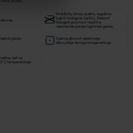
ų lininių pluoštų.
Minkštintų lininių audinių negalima
lyginti tiesioginiu karščiu. Siekiant
 valymas
išsaugoti purumą ir tekstūrą
rekomenduojamas lyginimas garais.
alinti jokiais
Galima džiovinti elektrinėje
džiovyklėje žemoje temperatūroje
mašina, bet ne
40º C temperatūroje