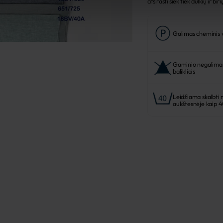
atsirasti šiek tiek dulkių ir biri
Galimas cheminis
Gaminio negalima b
balikliais
Leidžiama skalbti 
aukštesnėje kaip 