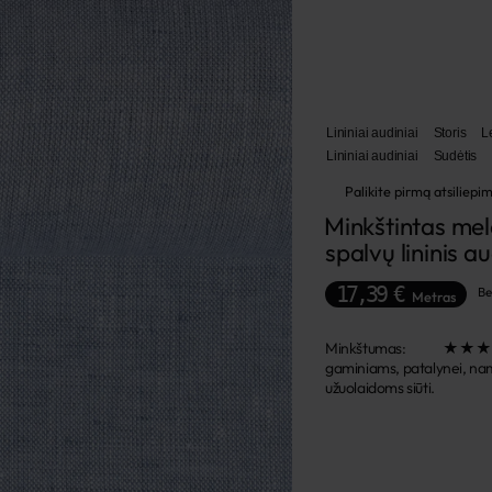
Lininiai audiniai
Storis
L
Lininiai audiniai
Sudėtis
Palikite pirmą atsiliepi
Minkštintas mela
spalvų lininis a
17,39 €
B
Metras
Minkštumas: ★★★★★ Šis 
gaminiams, patalynei, nam
užuolaidoms siūti.