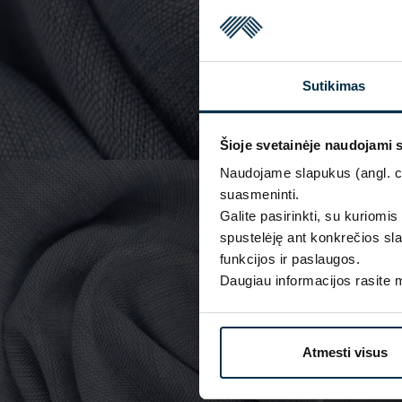
Sutikimas
Šioje svetainėje naudojami 
Naudojame slapukus (angl. coo
suasmeninti.
Galite pasirinkti, su kuriomis
spustelėję ant konkrečios sla
funkcijos ir paslaugos.
Daugiau informacijos rasite
Atmesti visus