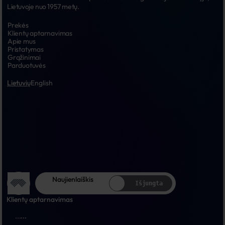
Lietuvoje nuo 1957 metų.
Prekės
Klientų aptarnavimas
Apie mus
Pristatymas
Grąžinimai
Parduotuvės
Lietuvių
English
Naujienlaiškis
Išjungta
Klientų aptarnavimas
...
...