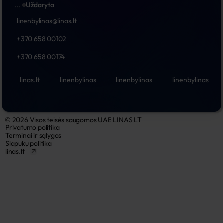
...
Uždaryta
linenbylinas@linas.lt
+370 658 00102
+370 658 00174
linas.lt
linenbylinas
linenbylinas
linenbylinas
© 2026 Visos teisės saugomos UAB LINAS LT
Privatumo politika
Terminai ir sąlygos
Slapukų politika
linas.lt