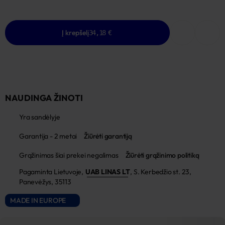
Į krepšelį
34,18 €
NAUDINGA ŽINOTI
Yra sandėlyje
Garantija - 2 metai
Žiūrėti garantiją
Grąžinimas šiai prekei negalimas
Žiūrėti grąžinimo politiką
Pagaminta Lietuvoje,
UAB LINAS LT
,
S. Kerbedžio st. 23,
Panevėžys, 35113
MADE IN EUROPE