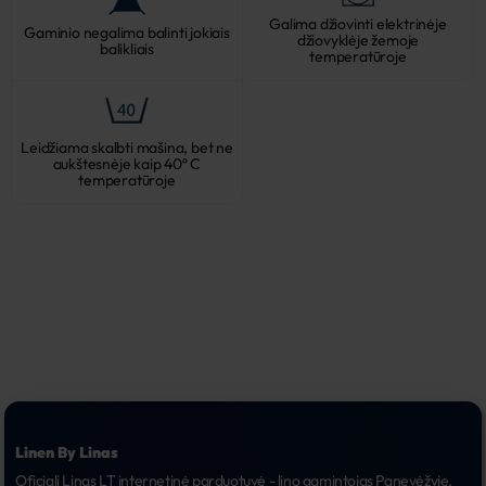
Galima džiovinti elektrinėje
Gaminio negalima balinti jokiais
džiovyklėje žemoje
balikliais
temperatūroje
Leidžiama skalbti mašina, bet ne
aukštesnėje kaip 40º C
temperatūroje
Linen By Linas
Oficiali Linas LT internetinė parduotuvė - lino gamintojas Panevėžyje, 