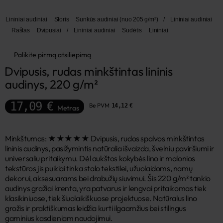
Lininiai audiniai
Storis
Sunkūs audiniai (nuo 205 g/m²)
/
Lininiai audiniai
Raštas
Dvipusiai
/
Lininiai audiniai
Sudėtis
Lininiai
Palikite pirmą atsiliepimą
Dvipusis, rudas minkštintas lininis 
audinys, 220 g/m²
17,09 €
Be PVM
14,12 €
Metras
Minkštumas: ★★★★★ Dvipusis, rudos spalvos minkštintas
lininis audinys, pasižymintis natūralia išvaizda, švelniu paviršiumi ir
universaliu pritaikymu. Dėl aukštos kokybės lino ir malonios
tekstūros jis puikiai tinka stalo tekstilei, užuolaidoms, namų
dekorui, aksesuarams bei drabužių siuvimui. Šis 220 g/m² tankio
audinys gražiai krenta, yra patvarus ir lengvai pritaikomas tiek
klasikiniuose, tiek šiuolaikiškuose projektuose. Natūralus lino
grožis ir praktiškumas leidžia kurti ilgaamžius bei stilingus
gaminius kasdieniam naudojimui.