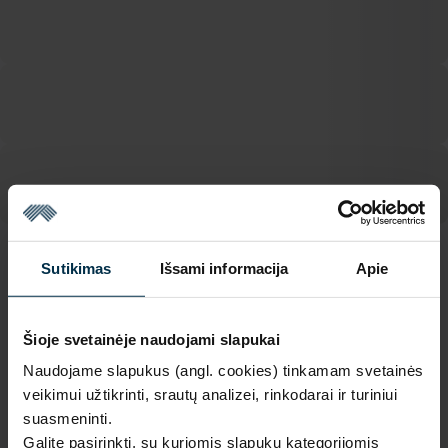
Sutikimas
Išsami informacija
Apie
SAVYBĖS
Sku
Spalva
1117365_HA90_R710+6/R710+6_
Ruda
Šioje svetainėje naudojami slapukai
7771
Naudojame slapukus (angl. cookies) tinkamam svetainės
Koloristika
Piešinio kodas
R710+6/R710+6
7771
veikimui užtikrinti, srautų analizei, rinkodarai ir turiniui
suasmeninti.
Artikulas
Apdaila
1117365
HA90
Galite pasirinkti, su kuriomis slapukų kategorijomis