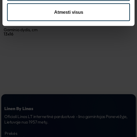
Sku
Spalva
704297_8211_0
Ruda
Atmesti visus
Koloristika
Audinio sudėtis
8211
Linas 55%, Medvilnė 45%
Gaminio dydis, cm
13x16
Linen By Linas
Oficiali Linas LT internetinė parduotuvė - lino gamintojas Panevėžyje, 
Lietuvoje nuo 1957 metų.
Prekės