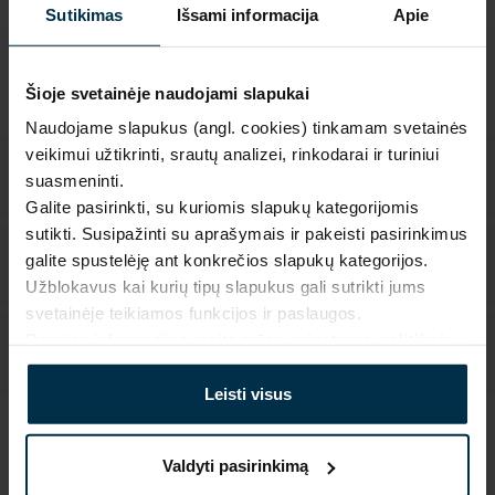
Sutikimas
Išsami informacija
Apie
Pagaminta Lietuvoje,
UAB LINAS LT
,
S. Kerbedžio st. 23,
Panevėžys, 35113
Šioje svetainėje naudojami slapukai
MADE IN EUROPE
Naudojame slapukus (angl. cookies) tinkamam svetainės
veikimui užtikrinti, srautų analizei, rinkodarai ir turiniui
suasmeninti.
Galite pasirinkti, su kuriomis slapukų kategorijomis
sutikti. Susipažinti su aprašymais ir pakeisti pasirinkimus
galite spustelėję ant konkrečios slapukų kategorijos.
Užblokavus kai kurių tipų slapukus gali sutrikti jums
svetainėje teikiamos funkcijos ir paslaugos.
Daugiau informacijos rasite mūsų
privatumo politikoje
.
Leisti visus
SAVYBĖS
Valdyti pasirinkimą