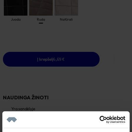
Juoda
Ruda
Natūrali
Į krepšelį
6,69 €
NAUDINGA ŽINOTI
Yra sandėlyje
Garantija - 2 metai
Žiūrėti garantiją
Grąžinimas - 14 dienų
Žiūrėti grąžinimo politiką