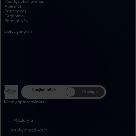
Klientų aptarnavimas
Apie mus
Pristatymas
Grąžinimai
Parduotuvės
Lietuvių
English
Naujienlaiškis
Išjungta
Klientų aptarnavimas
...
...
...
Uždaryta
linenbylinas@linas.lt