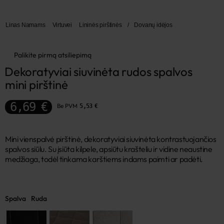
Linas Namams
Virtuvei
Lininės pirštinės
/
Dovanų idėjos
Palikite pirmą atsiliepimą
Dekoratyviai siuvinėta rudos spalvos 
mini pirštinė
6,69 €
Be PVM
5,53 €
Mini vienspalvė pirštinė, dekoratyviai siuvinėta kontrastuojančios
spalvos siūlu. Su įsiūta kilpele, apsiūtu krašteliu ir vidine neaustine
medžiaga, todėl tinkama karštiems indams paimti ar padėti.
Spalva
Ruda