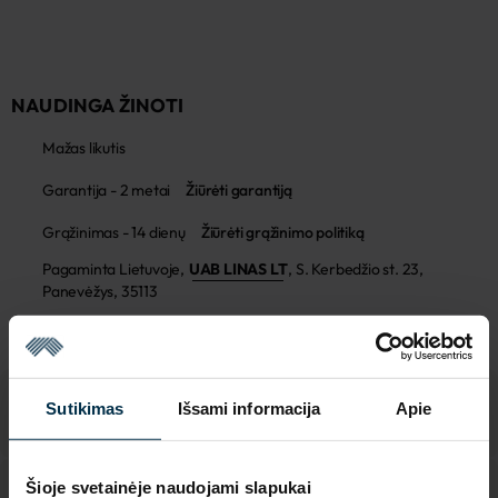
NAUDINGA ŽINOTI
Mažas likutis
Garantija - 2 metai
Žiūrėti garantiją
Grąžinimas - 14 dienų
Žiūrėti grąžinimo politiką
Pagaminta Lietuvoje,
UAB LINAS LT
,
S. Kerbedžio st. 23,
Panevėžys, 35113
MADE IN EUROPE
Sutikimas
Išsami informacija
Apie
Šioje svetainėje naudojami slapukai