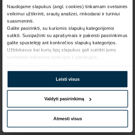
Naudojame slapukus (angl. cookies) tinkamam svetainės
veikimui užtikrinti, srautų analizei, rinkodarai ir turiniui
suasmeninti.
Galite pasirinkti, su kuriomis slapukų kategorijomis
sutikti. Susipažinti su aprašymais ir pakeisti pasirinkimus
galite spustelėję ant konkrečios slapukų kategorijos.
Užblokavus kai kurių tipų slapukus gali sutrikti jums
SAVYBĖS
svetainėje teikiamos funkcijos ir paslaugos.
Sku
Artikulas
Daugiau informacijos rasite mūsų
privatumo politikoje
.
530152_19+829/19+829_9429
530152-4
Spalva
Koloristika
Leisti visus
Marga
19+829/19+829
Gaminio dydis, cm
Audinio sudėtis
41X41
Linas 100%
Valdyti pasirinkimą
Piešinio kodas
9429
Atmesti visus