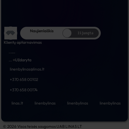
Naujienlaiškis
Išjungta
Klientų aptarnavimas
...
...
...
Uždaryta
linenbylinas@linas.lt
+370 658 00102
+370 658 00174
linas.lt
linenbylinas
linenbylinas
linenbylinas
© 2026 Visos teisės saugomos UAB LINAS LT