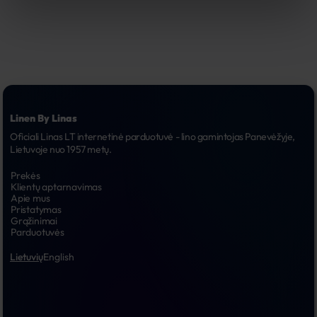
Linen By Linas
Oficiali Linas LT internetinė parduotuvė - lino gamintojas Panevėžyje, 
Lietuvoje nuo 1957 metų.
Prekės
Klientų aptarnavimas
Apie mus
Pristatymas
Grąžinimai
Parduotuvės
Lietuvių
English