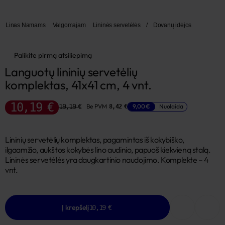
Linas Namams
Valgomajam
Lininės servetėlės
/
Dovanų idėjos
Palikite pirmą atsiliepimą
Languotų lininių servetėlių 
komplektas, 41x41 cm, 4 vnt.
10,19 €
19,19 €
Be PVM
9,00 €
Nuolaida
8,42 €
Lininių servetėlių komplektas, pagamintas iš kokybiško,
ilgaamžio, aukštos kokybės lino audinio, papuoš kiekvieną stalą.
Lininės servetėlės yra daugkartinio naudojimo. Komplekte – 4
vnt.
Į krepšelį
10,19 €