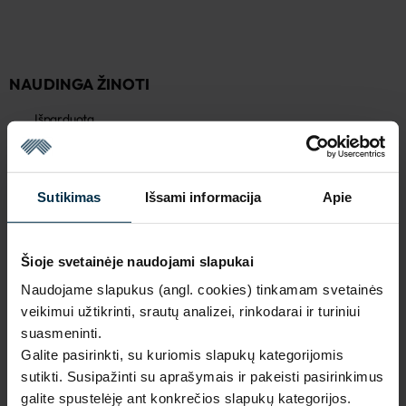
NAUDINGA ŽINOTI
Išparduota
Garantija - 2 metai
Žiūrėti garantiją
Grąžinimas - 14 dienų
Žiūrėti grąžinimo politiką
Sutikimas
Išsami informacija
Apie
Pagaminta Lietuvoje,
UAB LINAS LT
,
S. Kerbedžio st. 23,
Panevėžys, 35113
Šioje svetainėje naudojami slapukai
MADE IN EUROPE
Naudojame slapukus (angl. cookies) tinkamam svetainės
veikimui užtikrinti, srautų analizei, rinkodarai ir turiniui
SAVYBĖS
suasmeninti.
Galite pasirinkti, su kuriomis slapukų kategorijomis
Sku
Spalva
sutikti. Susipažinti su aprašymais ir pakeisti pasirinkimus
2_1064_4_0
Mėlyna
galite spustelėję ant konkrečios slapukų kategorijos.