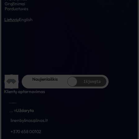
Grąžinimai
Parduotuvės
Lietuvių
English
Naujienlaiškis
Išjungta
Klientų aptarnavimas
...
...
...
Uždaryta
linenbylinas@linas.lt
+370 658 00102