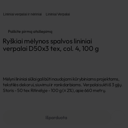
Lininiai verpalai ir nėriniai
Lininiai Verpalai
Palikite pirmą atsiliepimą
Ryškiai mėlynos spalvos lininiai 
verpalai D50x3 tex, col. 4, 100 g
Mėlyni lininiai siūlai gali būti naudojami kūrybiniams projektams,
tekstilės dekorui, siuvimui ir rankdarbiams. Verpalai sukti iš 3 gijų.
Storis - 50 tex Ritinėlyje - 100 g (± 2%), apie 660 metrų.
Išparduota