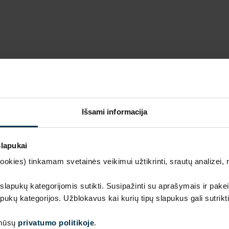
Išsami informacija
slapukai
kies) tinkamam svetainės veikimui užtikrinti, srautų analizei, rin
Prabanga ir kokybė gamintojo kaina
 slapukų kategorijomis sutikti. Susipažinti su aprašymais ir pakei
pukų kategorijos. Užblokavus kai kurių tipų slapukus gali sutrikt
Išskirtinio dizaino, aukščiausios kokybės lino tekstilės 
 mūsų
privatumo politikoje
.