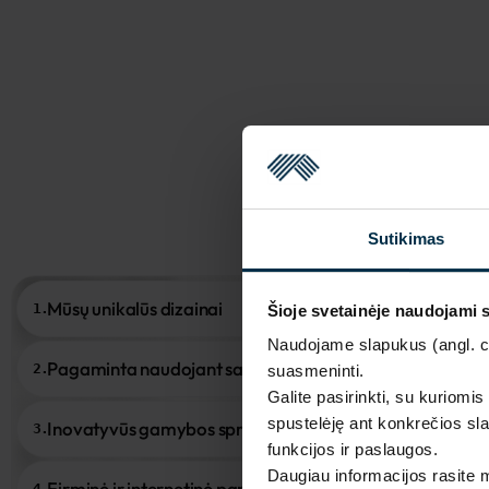
Sutikimas
Mūsų unikalūs dizainai
1.
Šioje svetainėje naudojami 
Naudojame slapukus (angl. coo
Pagaminta naudojant saulės energiją
2.
suasmeninti.
Galite pasirinkti, su kuriomis
spustelėję ant konkrečios sla
Inovatyvūs gamybos sprendimai
3.
funkcijos ir paslaugos.
Daugiau informacijos rasite
Firminė ir internetinė parduotuvė
4.