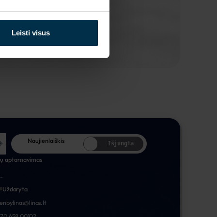
Leisti visus
Naujienlaiškis
Išjungta
tų aptarnavimas
..
Uždaryta
nenbylinas@linas.lt
70 658 00102