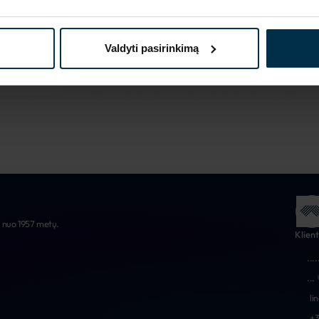
Daugiau apie mus
Valdyti pasirinkimą
e nuo 1957 metų.
Klien
...
.
...
li
+3