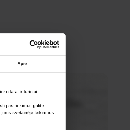
Apie
kodarai ir turiniui
sti pasirinkimus galite
i jums svetainėje teikiamos
gaminiai be jokių tarpininkų mokesčių.