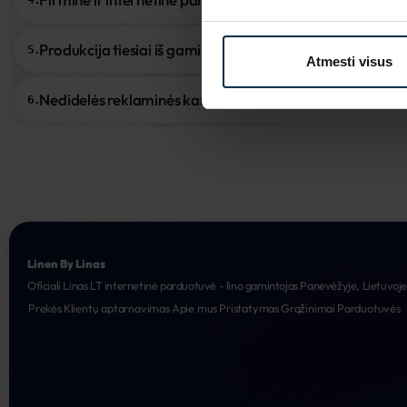
Produkcija tiesiai iš gamintojo
5.
Atmesti visus
Nedidelės reklaminės kampanijos
6.
Linen By Linas
Oficiali Linas LT internetinė parduotuvė - lino gamintojas Panevėžyje, Lietuvoj
Prekės
Klientų aptarnavimas
Apie mus
Pristatymas
Grąžinimai
Parduotuvės