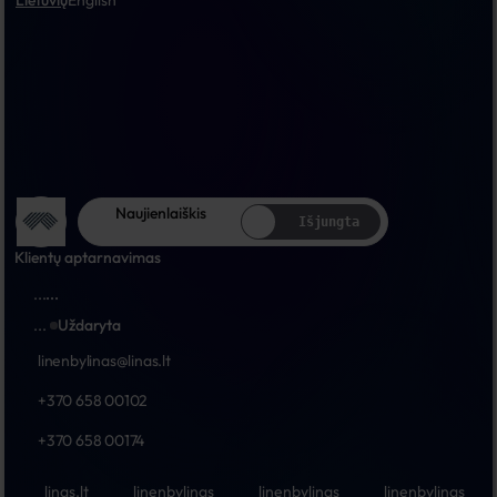
Lietuvių
English
Naujienlaiškis
Išjungta
Klientų aptarnavimas
...
...
...
Uždaryta
linenbylinas@linas.lt
+370 658 00102
+370 658 00174
linas.lt
linenbylinas
linenbylinas
linenbylinas