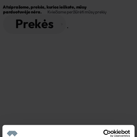
Atsiprašome, prekės, kurios ieškote, mūsų 
parduotuvėje nėra.
Kviečiame peržiūrėti mūsų prekių
Prekės
 . 