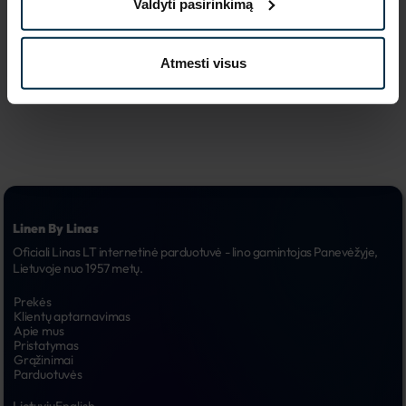
Valdyti pasirinkimą
reklaminės 
6.
kampanijos
Atmesti visus
Linen By Linas
Oficiali Linas LT internetinė parduotuvė - lino gamintojas Panevėžyje, 
Lietuvoje nuo 1957 metų.
Prekės
Klientų aptarnavimas
Apie mus
Pristatymas
Grąžinimai
Parduotuvės