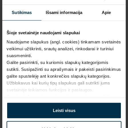
Mūsų 
unikalūs 
1.
Sutikimas
Išsami informacija
Apie
dizainai
Pagaminta 
naudojant 
Šioje svetainėje naudojami slapukai
2.
saulės 
Prabanga ir kokybė gamintojo 
kaina
Naudojame slapukus (angl. cookies) tinkamam svetainės
energiją
veikimui užtikrinti, srautų analizei, rinkodarai ir turiniui
Inovatyvūs 
suasmeninti.
Išskirtinio dizaino, 
gamybos 
Galite pasirinkti, su kuriomis slapukų kategorijomis
3.
aukščiausios kokybės lino 
sprendimai
sutikti. Susipažinti su aprašymais ir pakeisti pasirinkimus
tekstilės gaminiai be jokių 
galite spustelėję ant konkrečios slapukų kategorijos.
tarpininkų mokesčių.
Firminė ir 
Užblokavus kai kurių tipų slapukus gali sutrikti jums
internetinė 
4.
svetainėje teikiamos funkcijos ir paslaugos.
parduotuvė
Daugiau informacijos rasite mūsų
privatumo politikoje
.
Daugiau apie mus
Produkcija 
tiesiai iš 
Leisti visus
5.
gamintojo
Nedidelės 