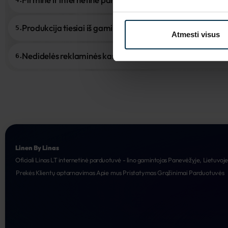
Produkcija tiesiai iš gamintojo
5.
Atmesti visus
Nedidelės reklaminės kampanijos
6.
Linen By Linas
Oficiali Linas LT internetinė parduotuvė - lino gamintojas Panevėžyje, Lietuvoj
Prekės
Klientų aptarnavimas
Apie mus
Pristatymas
Grąžinimai
Parduotuvės