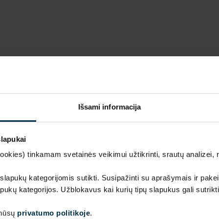
Išsami informacija
slapukai
kies) tinkamam svetainės veikimui užtikrinti, srautų analizei, rin
Prabanga ir kokybė gamintojo kaina
 slapukų kategorijomis sutikti. Susipažinti su aprašymais ir pakei
pukų kategorijos. Užblokavus kai kurių tipų slapukus gali sutrikt
Išskirtinio dizaino, aukščiausios kokybės lino tekstilės 
 mūsų
privatumo politikoje
.