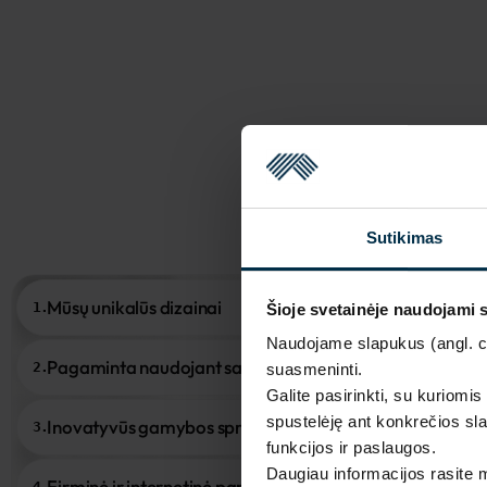
Sutikimas
Mūsų unikalūs dizainai
1.
Šioje svetainėje naudojami 
Naudojame slapukus (angl. coo
Pagaminta naudojant saulės energiją
2.
suasmeninti.
Galite pasirinkti, su kuriomis
spustelėję ant konkrečios sla
Inovatyvūs gamybos sprendimai
3.
funkcijos ir paslaugos.
Daugiau informacijos rasite
Firminė ir internetinė parduotuvė
4.