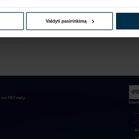
Daugiau apie mus
Valdyti pasirinkimą
e nuo 1957 metų.
Klien
...
.
...
li
+3