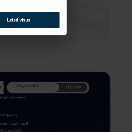
Leisti visus
Naujienlaiškis
Išjungta
tų aptarnavimas
..
Uždaryta
nenbylinas@linas.lt
70 658 00102