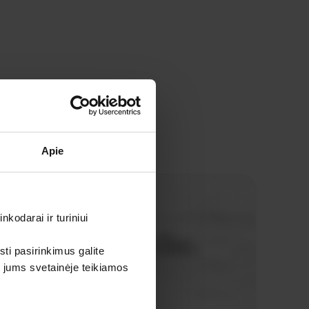
Apie
kodarai ir turiniui
sti pasirinkimus galite
i jums svetainėje teikiamos
gaminiai be jokių tarpininkų mokesčių.