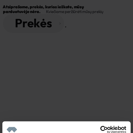
Atsiprašome, prekės, kurios ieškote, mūsų 
parduotuvėje nėra.
Kviečiame peržiūrėti mūsų prekių
Prekės
 . 