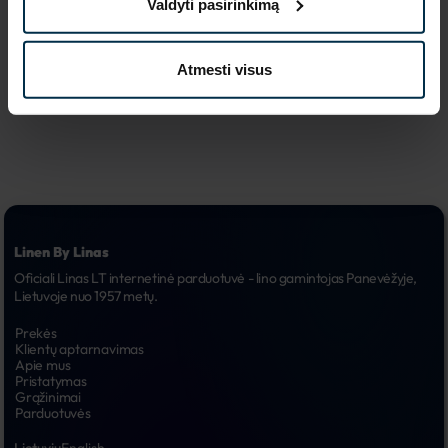
Valdyti pasirinkimą
reklaminės 
6.
kampanijos
Atmesti visus
Linen By Linas
Oficiali Linas LT internetinė parduotuvė - lino gamintojas Panevėžyje, 
Lietuvoje nuo 1957 metų.
Prekės
Klientų aptarnavimas
Apie mus
Pristatymas
Grąžinimai
Parduotuvės