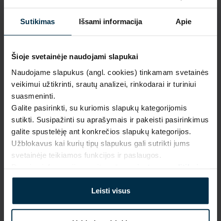
Mūsų 
unikalūs 
1.
Sutikimas
Išsami informacija
Apie
dizainai
Pagaminta 
naudojant 
Šioje svetainėje naudojami slapukai
2.
saulės 
Prabanga ir kokybė gamintojo 
kaina
Naudojame slapukus (angl. cookies) tinkamam svetainės
energiją
veikimui užtikrinti, srautų analizei, rinkodarai ir turiniui
Inovatyvūs 
suasmeninti.
Išskirtinio dizaino, 
gamybos 
Galite pasirinkti, su kuriomis slapukų kategorijomis
3.
aukščiausios kokybės lino 
sprendimai
sutikti. Susipažinti su aprašymais ir pakeisti pasirinkimus
tekstilės gaminiai be jokių 
galite spustelėję ant konkrečios slapukų kategorijos.
tarpininkų mokesčių.
Firminė ir 
Užblokavus kai kurių tipų slapukus gali sutrikti jums
internetinė 
4.
svetainėje teikiamos funkcijos ir paslaugos.
parduotuvė
Daugiau informacijos rasite mūsų
privatumo politikoje
.
Daugiau apie mus
Produkcija 
tiesiai iš 
Leisti visus
5.
gamintojo
Nedidelės 