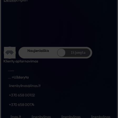
Lietuvių
English
Naujienlaiškis
Išjungta
Klientų aptarnavimas
...
...
...
Uždaryta
linenbylinas@linas.lt
+370 658 00102
+370 658 00174
linas.lt
linenbylinas
linenbylinas
linenbylinas