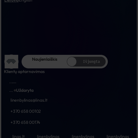
Lietuvių
English
Naujienlaiškis
Išjungta
Klientų aptarnavimas
...
...
...
Uždaryta
linenbylinas@linas.lt
+370 658 00102
+370 658 00174
linas.lt
linenbylinas
linenbylinas
linenbylinas