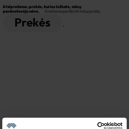
Atsiprašome, prekės, kurios ieškote, mūsų 
parduotuvėje nėra.
Kviečiame peržiūrėti mūsų prekių
Prekės
 . 