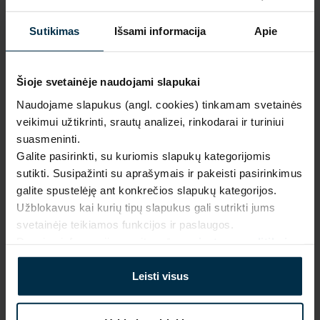
Mūsų 
unikalūs 
1.
Sutikimas
Išsami informacija
Apie
dizainai
Pagaminta 
naudojant 
Šioje svetainėje naudojami slapukai
2.
saulės 
Prabanga ir kokybė gamintojo 
kaina
Naudojame slapukus (angl. cookies) tinkamam svetainės
energiją
veikimui užtikrinti, srautų analizei, rinkodarai ir turiniui
Inovatyvūs 
suasmeninti.
Išskirtinio dizaino, 
gamybos 
Galite pasirinkti, su kuriomis slapukų kategorijomis
3.
aukščiausios kokybės lino 
sprendimai
sutikti. Susipažinti su aprašymais ir pakeisti pasirinkimus
tekstilės gaminiai be jokių 
galite spustelėję ant konkrečios slapukų kategorijos.
tarpininkų mokesčių.
Firminė ir 
Užblokavus kai kurių tipų slapukus gali sutrikti jums
internetinė 
4.
svetainėje teikiamos funkcijos ir paslaugos.
parduotuvė
Daugiau informacijos rasite mūsų
privatumo politikoje
.
Daugiau apie mus
Produkcija 
tiesiai iš 
Leisti visus
5.
gamintojo
Nedidelės 