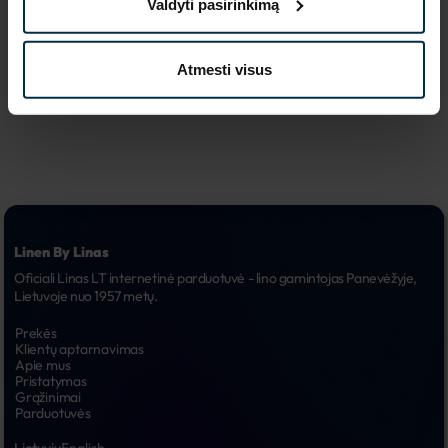
Valdyti pasirinkimą
reklaminės 
6.
kampanijos
Atmesti visus
Linen By Linas
Oficiali Linas LT internetinė parduotuvė - lino gamintojas Panevėžyje, 
Lietuvoje nuo 1957 metų.
Prekės
Klientų aptarnavimas
Apie mus
Pristatymas
Grąžinimai
Parduotuvės