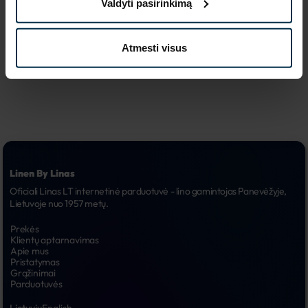
Valdyti pasirinkimą
reklaminės 
6.
kampanijos
Atmesti visus
Linen By Linas
Oficiali Linas LT internetinė parduotuvė - lino gamintojas Panevėžyje, 
Lietuvoje nuo 1957 metų.
Prekės
Klientų aptarnavimas
Apie mus
Pristatymas
Grąžinimai
Parduotuvės