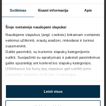
Mūsų 
unikalūs 
1.
Sutikimas
Išsami informacija
Apie
dizainai
Pagaminta 
naudojant 
Šioje svetainėje naudojami slapukai
2.
saulės 
Prabanga ir kokybė gamintojo 
kaina
Naudojame slapukus (angl. cookies) tinkamam svetainės
energiją
veikimui užtikrinti, srautų analizei, rinkodarai ir turiniui
Inovatyvūs 
suasmeninti.
Išskirtinio dizaino, 
gamybos 
Galite pasirinkti, su kuriomis slapukų kategorijomis
3.
aukščiausios kokybės lino 
sprendimai
sutikti. Susipažinti su aprašymais ir pakeisti pasirinkimus
tekstilės gaminiai be jokių 
galite spustelėję ant konkrečios slapukų kategorijos.
tarpininkų mokesčių.
Firminė ir 
Užblokavus kai kurių tipų slapukus gali sutrikti jums
internetinė 
4.
svetainėje teikiamos funkcijos ir paslaugos.
parduotuvė
Daugiau informacijos rasite mūsų
privatumo politikoje
.
Daugiau apie mus
Produkcija 
tiesiai iš 
Leisti visus
5.
gamintojo
Nedidelės 