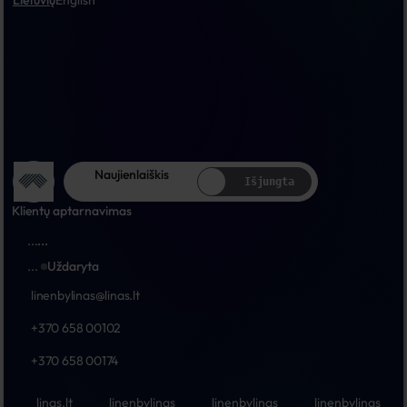
Lietuvių
English
Naujienlaiškis
Išjungta
Klientų aptarnavimas
...
...
...
Uždaryta
linenbylinas@linas.lt
+370 658 00102
+370 658 00174
linas.lt
linenbylinas
linenbylinas
linenbylinas