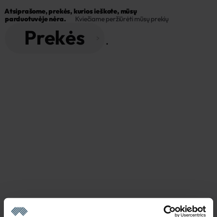
Atsiprašome, prekės, kurios ieškote, mūsų 
parduotuvėje nėra.
Kviečiame peržiūrėti mūsų prekių
Prekės
 . 