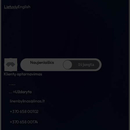
Lietuvių
English
Naujienlaiškis
Išjungta
Klientų aptarnavimas
...
...
...
Uždaryta
linenbylinas@linas.lt
+370 658 00102
+370 658 00174