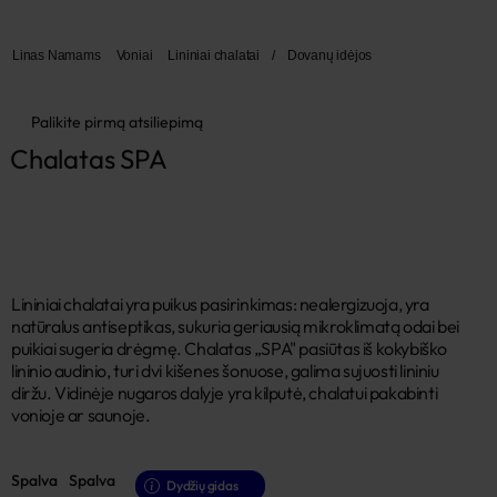
Linas Namams
Voniai
Lininiai chalatai
/
Dovanų idėjos
Palikite pirmą atsiliepimą
Chalatas SPA
Lininiai chalatai yra puikus pasirinkimas: nealergizuoja, yra
natūralus antiseptikas, sukuria geriausią mikroklimatą odai bei
puikiai sugeria drėgmę. Chalatas „SPA" pasiūtas iš kokybiško
lininio audinio, turi dvi kišenes šonuose, galima sujuosti lininiu
diržu. Vidinėje nugaros dalyje yra kilputė, chalatui pakabinti
vonioje ar saunoje.
Spalva
Spalva
Dydžių gidas