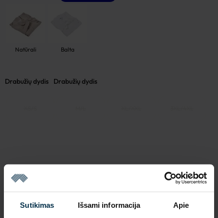
Natūrali
Balta
Drabužių dydis
Drabužių dydis
XS/S
M/L
XL/XXL
3XL/4XL
Išparduota
Sutikimas
Išsami informacija
Apie