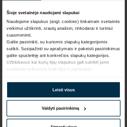
NAUDINGA ŽINOTI
Šioje svetainėje naudojami slapukai
Naudojame slapukus (angl. cookies) tinkamam svetainės
Išparduota
veikimui užtikrinti, srautų analizei, rinkodarai ir turiniui
suasmeninti.
Garantija - 2 metai
Žiūrėti garantiją
Galite pasirinkti, su kuriomis slapukų kategorijomis
Grąžinimas - 14 dienų
Žiūrėti grąžinimo politiką
sutikti. Susipažinti su aprašymais ir pakeisti pasirinkimus
galite spustelėję ant konkrečios slapukų kategorijos.
Pagaminta Lietuvoje,
UAB LINAS LT
,
S. Kerbedžio st. 23,
Užblokavus kai kurių tipų slapukus gali sutrikti jums
Panevėžys, 35113
svetainėje teikiamos funkcijos ir paslaugos.
MADE IN EUROPE
Daugiau informacijos rasite mūsų
privatumo politikoje
.
Leisti visus
SAVYBĖS
Sku
Artikulas
Valdyti pasirinkimą
711711PO_17_0
711708
Spalva
Audinio sudėtis
Juoda
Linas 100%
Atmesti visus