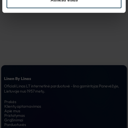
Drabužių dydis
Koloristika
3XL/4XL
17
Linen By Linas
Oficiali Linas LT internetinė parduotuvė - lino gamintojas Panevėžyje, 
Lietuvoje nuo 1957 metų.
Prekės
Klientų aptarnavimas
Apie mus
Pristatymas
Grąžinimai
Parduotuvės