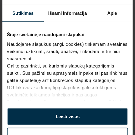
Mūsų 
unikalūs 
1.
Sutikimas
Išsami informacija
Apie
dizainai
Pagaminta 
naudojant 
Šioje svetainėje naudojami slapukai
2.
saulės 
Prabanga ir kokybė gamintojo 
kaina
Naudojame slapukus (angl. cookies) tinkamam svetainės
energiją
veikimui užtikrinti, srautų analizei, rinkodarai ir turiniui
Inovatyvūs 
suasmeninti.
Išskirtinio dizaino, 
gamybos 
Galite pasirinkti, su kuriomis slapukų kategorijomis
3.
aukščiausios kokybės lino 
sprendimai
sutikti. Susipažinti su aprašymais ir pakeisti pasirinkimus
tekstilės gaminiai be jokių 
galite spustelėję ant konkrečios slapukų kategorijos.
tarpininkų mokesčių.
Firminė ir 
Užblokavus kai kurių tipų slapukus gali sutrikti jums
internetinė 
4.
svetainėje teikiamos funkcijos ir paslaugos.
parduotuvė
Daugiau informacijos rasite mūsų
privatumo politikoje
.
Daugiau apie mus
Produkcija 
tiesiai iš 
Leisti visus
5.
gamintojo
Nedidelės 