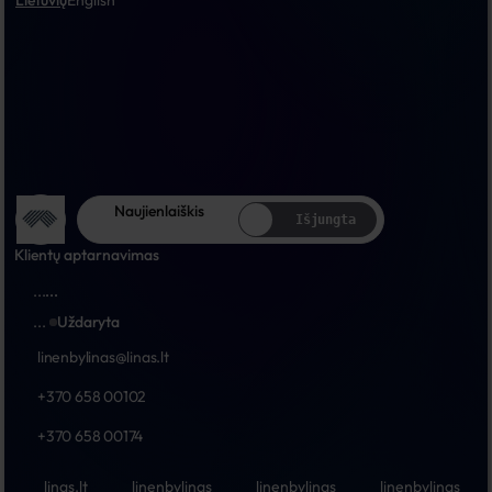
Lietuvių
English
Naujienlaiškis
Išjungta
Klientų aptarnavimas
...
...
...
Uždaryta
linenbylinas@linas.lt
+370 658 00102
+370 658 00174
linas.lt
linenbylinas
linenbylinas
linenbylinas