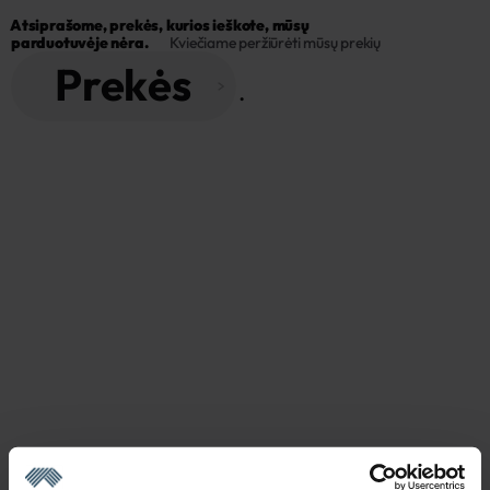
Atsiprašome, prekės, kurios ieškote, mūsų 
parduotuvėje nėra.
Kviečiame peržiūrėti mūsų prekių
Prekės
 . 