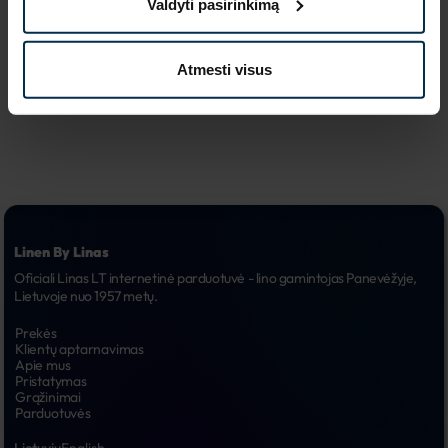
Valdyti pasirinkimą
reklaminės 
6.
kampanijos
Atmesti visus
Linen By Linas
Oficiali Linas LT internetinė parduotuvė - lino gamintojas Panevėžyje, 
Lietuvoje nuo 1957 metų.
Prekės
Klientų aptarnavimas
Apie mus
Pristatymas
Grąžinimai
Parduotuvės