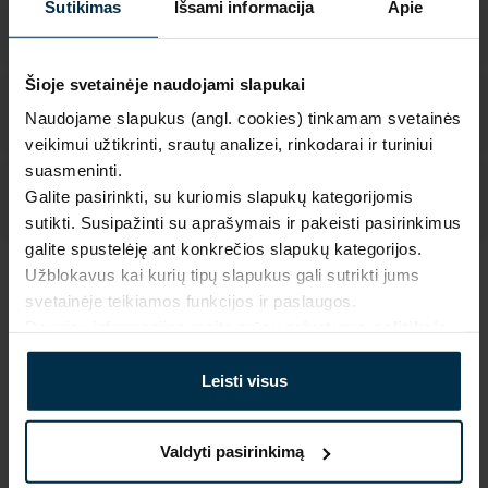
Sutikimas
Išsami informacija
Apie
Šioje svetainėje naudojami slapukai
Naudojame slapukus (angl. cookies) tinkamam svetainės
veikimui užtikrinti, srautų analizei, rinkodarai ir turiniui
suasmeninti.
Galite pasirinkti, su kuriomis slapukų kategorijomis
sutikti. Susipažinti su aprašymais ir pakeisti pasirinkimus
galite spustelėję ant konkrečios slapukų kategorijos.
Užblokavus kai kurių tipų slapukus gali sutrikti jums
SAVYBĖS
svetainėje teikiamos funkcijos ir paslaugos.
Daugiau informacijos rasite mūsų
privatumo politikoje
.
Sku
Artikulas
405196BR_19/MAPLE_9024
405196BR
Leisti visus
Spalva
Koloristika
Marga
19/MAPLE
Gaminio dydis, cm
Audinio sudėtis
Valdyti pasirinkimą
100X150
Linas 61%, Kitas pluoštas 39%