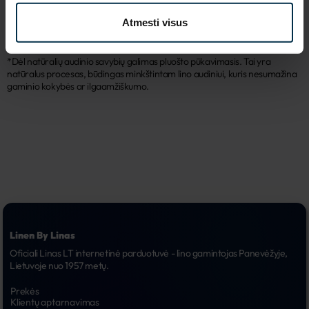
Piešinio kodas
9024
Atmesti visus
*Dėl natūralių audinio savybių galimas pluošto pūkavimasis. Tai yra
natūralus procesas, būdingas minkštintam lino audiniui, kuris nesumažina
gaminio kokybės ar ilgaamžiškumo.
Linen By Linas
Oficiali Linas LT internetinė parduotuvė - lino gamintojas Panevėžyje, 
Lietuvoje nuo 1957 metų.
Prekės
Klientų aptarnavimas