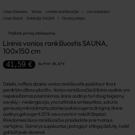
Linas Namams
Voniai
Lininiai rankšluosčiai
/
Lino kolekcijos
Linas Brand
Kolekcija SAUNA
/
Dovanų idėjos
Palikite pirmą atsiliepimą
Lininis vonios rankšluostis SAUNA, 
100x150 cm
41,59 €
Be PVM
34,37 €
Didelis, vaflinio dizaino vonios rankšluostis pasiūtas ir lino ir
perdirbto džinso pluošto. Vonios rankšluosčiai iš lininio audinio yra
nepakeičiamas pasirinkimas, lininis audinys turi daug teigiamų
savybių – nealergizuoja, yra natūralus antiseptikas, sukuria
geriausią mikroklimatą odai bei puikiai sugeria drėgmę (lininis
audinys gali sugerti 20% savo svorio ir nebūti šlapias).
Rinkdamiesi šiuos rankšluosčius prisidedate prie tvaraus
vartojimo. Gaminys supakuotas į patogią ir stilingą dėžutę, todėl
gali būti puiki dovana!