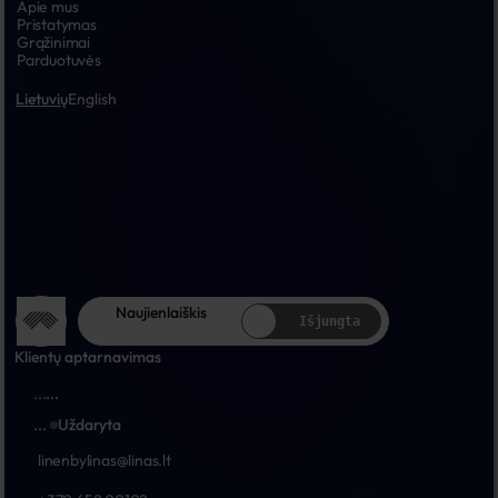
Apie mus
Pristatymas
Grąžinimai
Parduotuvės
Lietuvių
English
Naujienlaiškis
Išjungta
Klientų aptarnavimas
...
...
...
Uždaryta
linenbylinas@linas.lt