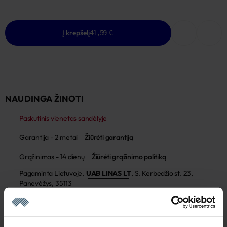
Į krepšelį
41,59 €
NAUDINGA ŽINOTI
Paskutinis vienetas sandėlyje
Garantija - 2 metai
Žiūrėti garantiją
Grąžinimas - 14 dienų
Žiūrėti grąžinimo politiką
Pagaminta Lietuvoje,
UAB LINAS LT
,
S. Kerbedžio st. 23,
Panevėžys, 35113
MADE IN EUROPE