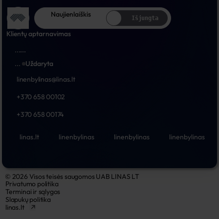
Naujienlaiškis
Išjungta
Klientų aptarnavimas
...
...
...
Uždaryta
linenbylinas@linas.lt
+370 658 00102
+370 658 00174
linas.lt
linenbylinas
linenbylinas
linenbylinas
© 2026 Visos teisės saugomos UAB LINAS LT
Privatumo politika
Terminai ir sąlygos
Slapukų politika
linas.lt