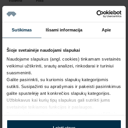
Violetinė
Pilka
Sutikimas
Išsami informacija
Apie
Išparduota
Šioje svetainėje naudojami slapukai
Naudojame slapukus (angl. cookies) tinkamam svetainės
veikimui užtikrinti, srautų analizei, rinkodarai ir turiniui
suasmeninti.
NAUDINGA ŽINOTI
Galite pasirinkti, su kuriomis slapukų kategorijomis
sutikti. Susipažinti su aprašymais ir pakeisti pasirinkimus
Išparduota
galite spustelėję ant konkrečios slapukų kategorijos.
Garantija - 2 metai
Žiūrėti garantiją
Užblokavus kai kurių tipų slapukus gali sutrikti jums
svetainėje teikiamos funkcijos ir paslaugos.
Grąžinimas - 14 dienų
Žiūrėti grąžinimo politiką
Daugiau informacijos rasite mūsų
privatumo politikoje
.
Pagaminta Lietuvoje,
UAB LINAS LT
,
S. Kerbedžio st. 23,
Panevėžys, 35113
Leisti visus