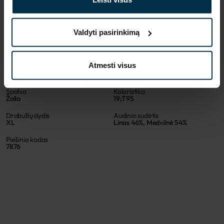
MADE IN EUROPE
Valdyti pasirinkimą
SAVYBĖS
Atmesti visus
Sku
Artikulas
711468_19;T95_7876
711468
Spalva
Koloristika
Žalia
19;T95
Drabužių dydis
Audinio sudėtis
XL
Linas 46%, Medvilnė 54%
Piešinio kodas
7876