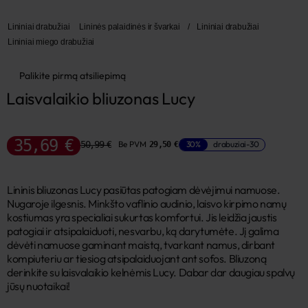
Lininiai drabužiai
Lininės palaidinės ir švarkai
/
Lininiai drabužiai
Lininiai miego drabužiai
Palikite pirmą atsiliepimą
Laisvalaikio bliuzonas Lucy
35,69 €
50,99 €
Be PVM
30%
drabuziai-30
29,50 €
Lininis bliuzonas Lucy pasiūtas patogiam dėvėjimui namuose.
Nugaroje ilgesnis. Minkšto vaflinio audinio, laisvo kirpimo namų
kostiumas yra specialiai sukurtas komfortui. Jis leidžia jaustis
patogiai ir atsipalaiduoti, nesvarbu, ką darytumėte. Jį galima
dėvėti namuose gaminant maistą, tvarkant namus, dirbant
kompiuteriu ar tiesiog atsipalaiduojant ant sofos. Bliuzoną
derinkite su laisvalaikio kelnėmis Lucy. Dabar dar daugiau spalvų
jūsų nuotaikai!