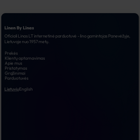
Linen By Linas
Oficiali Linas LT internetinė parduotuvė - lino gamintojas Panevėžyje, 
Lietuvoje nuo 1957 metų.
Prekės
Klientų aptarnavimas
Apie mus
Pristatymas
Grąžinimai
Parduotuvės
Lietuvių
English