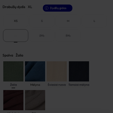
Drabužių dydis
XL
Dydžių gidas
XS
S
M
L
XL
2XL
3XL
Spalva
Žalia
Žalia
Mėlyna
Šviesiai rusva
Tamsiai mėlyna