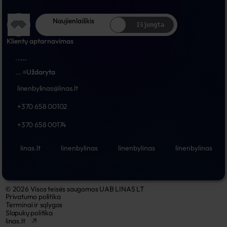
Naujienlaiškis
Išjungta
Klientų aptarnavimas
...
...
...
Uždaryta
linenbylinas@linas.lt
+370 658 00102
+370 658 00174
linas.lt
linenbylinas
linenbylinas
linenbylinas
© 2026 Visos teisės saugomos UAB LINAS LT
Privatumo politika
Terminai ir sąlygos
Slapukų politika
linas.lt