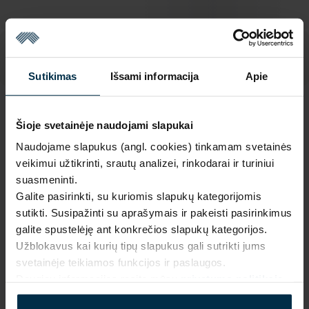
Sutikimas
Išsami informacija
Apie
SAVYBĖS
Šioje svetainėje naudojami slapukai
Naudojame slapukus (angl. cookies) tinkamam svetainės
Sku
Artikulas
2150245_0_0_533|1
2150245
veikimui užtikrinti, srautų analizei, rinkodarai ir turiniui
suasmeninti.
Spalva
Audinio sudėtis
Marga
Linas 55%, Medvilnė 45%
Galite pasirinkti, su kuriomis slapukų kategorijomis
sutikti. Susipažinti su aprašymais ir pakeisti pasirinkimus
Minkštumas
Audinio plotis, cm
0/5
153±2,5
galite spustelėję ant konkrečios slapukų kategorijos.
Užblokavus kai kurių tipų slapukus gali sutrikti jums
Piešinio kodas
533|1
svetainėje teikiamos funkcijos ir paslaugos.
Daugiau informacijos rasite mūsų
privatumo politikoje
.
PRIEŽIŪRA