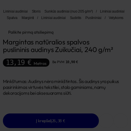
Lininiai audiniai
Storis
Sunkūs audiniai (nuo 205 g/m²)
/
Lininiai audiniai
Spalva
Marginti
/
Lininiai audiniai
Sudėtis
Puslininiai
/
Velykoms
Palikite pirmą atsiliepimą
Margintas natūralios spalvos 
puslininis audinys Zuikučiai, 240 g/m²
13,19 €
Be PVM
10,90 €
Metras
Minkštumas: Audinys nėra minkštintas. Šis audinys yra puikus
pasirinkimas virtuvės tekstilei, stalo gaminiams, namų
dekoracijoms bei aksesuarams siūti.
Į krepšelį
26,38 €