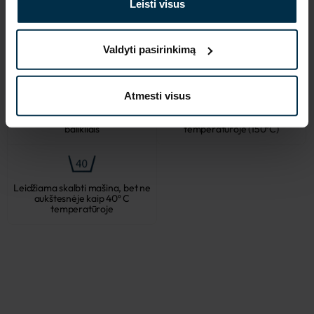
Leisti visus
Negalima džiovinti elektrinėje
Valdyti pasirinkimą
Galimas cheminis valymas
džiovyklėje
Atmesti visus
Gaminio negalima balinti jokiais
Lyginti galima vidutinėje
balikliais
temperatūroje (150ºC)
Leidžiama skalbti mašina, bet ne
aukštesnėje kaip 40º C
temperatūroje