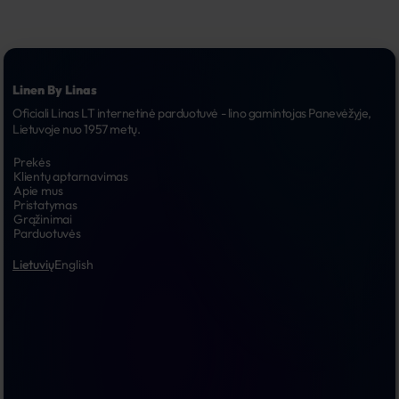
Linen By Linas
Oficiali Linas LT internetinė parduotuvė - lino gamintojas Panevėžyje, 
Lietuvoje nuo 1957 metų.
Prekės
Klientų aptarnavimas
Apie mus
Pristatymas
Grąžinimai
Parduotuvės
Lietuvių
English