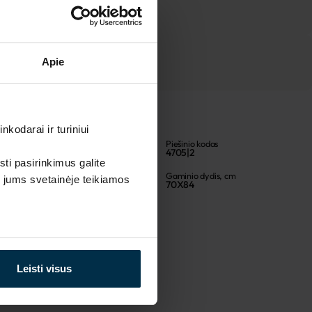
Apie
kodarai ir turiniui
Artikulas
Piešinio kodas
705113
4705|2
sti pasirinkimus galite
Spalva
Gaminio dydis, cm
i jums svetainėje teikiamos
Marga
70X84
Leisti visus