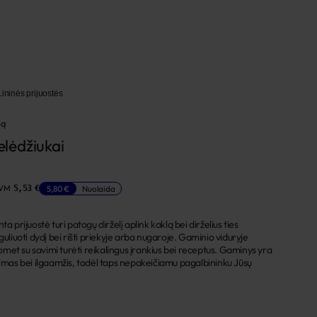
Lininės prijuostės
mą
pelėdžiukai
PVM
5,80 €
Nuolaida
5,53 €
a prijuostė turi patogų dirželį aplink kaklą bei dirželius ties
guliuoti dydį bei rišti priekyje arba nugaroje. Gaminio viduryje
suomet su savimi turėti reikalingus įrankius bei receptus. Gaminys yra
rimas bei ilgaamžis, todėl taps nepakeičiamu pagalbininku Jūsų