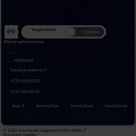
Naujienlaiškis
Išjungta
Klientų aptarnavimas
...
...
...
Uždaryta
linenbylinas@linas.lt
+370 658 00102
+370 658 00174
linas.lt
linenbylinas
linenbylinas
linenbylinas
© 2026 Visos teisės saugomos UAB LINAS LT
Privatumo politika