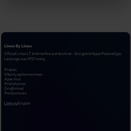
Linen By Linas
Oficiali Linas LT internetinė parduotuvė - lino gamintojas Panevėžyje, 
Lietuvoje nuo 1957 metų.
Prekės
Klientų aptarnavimas
Apie mus
Pristatymas
Grąžinimai
Parduotuvės
Lietuvių
English