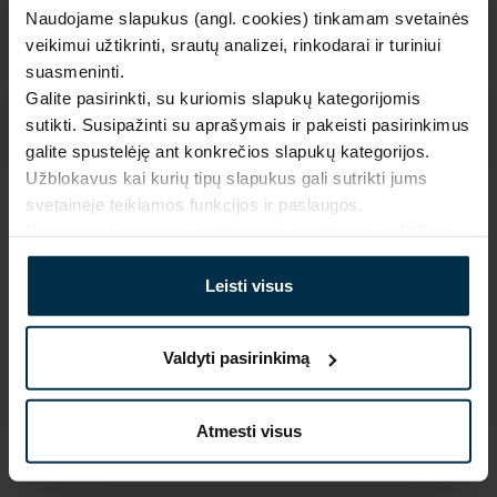
Naudojame slapukus (angl. cookies) tinkamam svetainės
veikimui užtikrinti, srautų analizei, rinkodarai ir turiniui
suasmeninti.
Galite pasirinkti, su kuriomis slapukų kategorijomis
sutikti. Susipažinti su aprašymais ir pakeisti pasirinkimus
galite spustelėję ant konkrečios slapukų kategorijos.
Užblokavus kai kurių tipų slapukus gali sutrikti jums
svetainėje teikiamos funkcijos ir paslaugos.
SAVYBĖS
Daugiau informacijos rasite mūsų
privatumo politikoje
.
Sku
Artikulas
Leisti visus
705113_0_272|1
705113
Piešinio kodas
Audinio sudėtis
272|1
Linas 55%, Medvilnė 45%
Valdyti pasirinkimą
Spalva
Gaminio dydis, cm
Marga
70X84
Atmesti visus