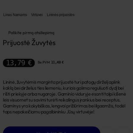
Linas Namams
Virtuvei
Lininės prijuostės
Palikite pirmą atsiliepimą
Prijuostė Žuvytės
13,79 €
Be PVM
11,40 €
Lininė, žuvytėmis marginta prijuostė turi patogų dirželį aplink
kaklą bei dirželius ties liemeniu, kuriais galima reguliuoti dydį bei
rišti priekyje arba nugaroje. Gaminio viduryje esanti talpi kišenė
leis visuomet su savimi turėti reikalingus įrankius bei receptus.
Gaminys yra kokybiškas, lengvai prižiūrimas bei ilgaamžis, todėl
taps nepakeičiamu pagalbininku Jūsų virtuvėje!