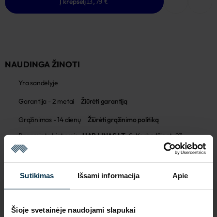
Į krepšelį
13,79 €
NAUDINGA ŽINOTI
Yra sandėlyje
Garantija - 2 metai
Žiūrėti garantiją
Grąžinimas - 14 dienų
Žiūrėti grąžinimo politiką
Pagaminta Lietuvoje,
UAB LINAS LT
,
S. Kerbedžio st. 23,
Panevėžys, 35113
MADE IN EUROPE
Sutikimas
Išsami informacija
Apie
Šioje svetainėje naudojami slapukai