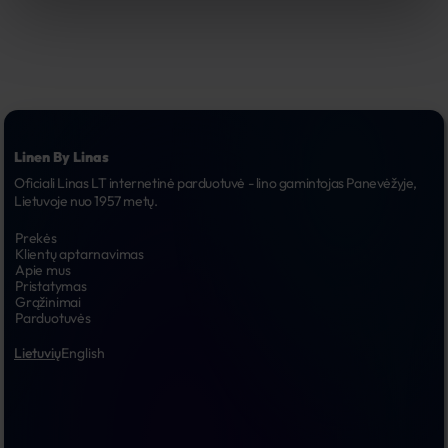
Linen By Linas
Oficiali Linas LT internetinė parduotuvė - lino gamintojas Panevėžyje, 
Lietuvoje nuo 1957 metų.
Prekės
Klientų aptarnavimas
Apie mus
Pristatymas
Grąžinimai
Parduotuvės
Lietuvių
English