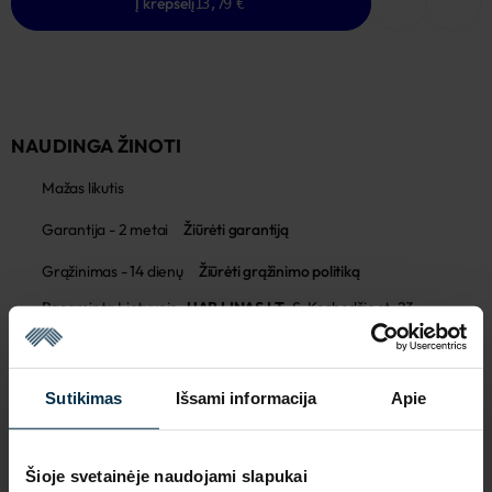
Į krepšelį
13,79 €
NAUDINGA ŽINOTI
Mažas likutis
Garantija - 2 metai
Žiūrėti garantiją
Grąžinimas - 14 dienų
Žiūrėti grąžinimo politiką
Pagaminta Lietuvoje,
UAB LINAS LT
,
S. Kerbedžio st. 23,
Panevėžys, 35113
MADE IN EUROPE
Sutikimas
Išsami informacija
Apie
Šioje svetainėje naudojami slapukai