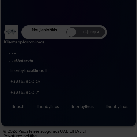
Naujienlaiškis
Išjungta
Klientų aptarnavimas
...
...
...
Uždaryta
linenbylinas@linas.lt
+370 658 00102
+370 658 00174
linas.lt
linenbylinas
linenbylinas
linenbylinas
© 2026 Visos teisės saugomos UAB LINAS LT
Privatumo politika