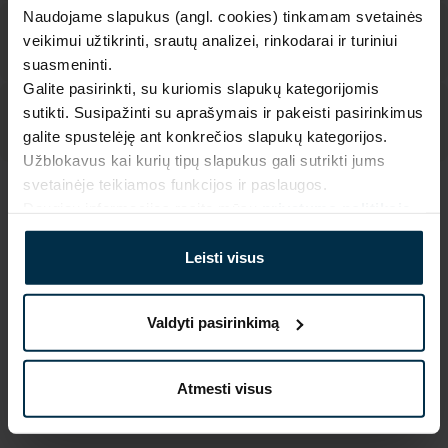
Naudojame slapukus (angl. cookies) tinkamam svetainės
veikimui užtikrinti, srautų analizei, rinkodarai ir turiniui
suasmeninti.
Galite pasirinkti, su kuriomis slapukų kategorijomis
sutikti. Susipažinti su aprašymais ir pakeisti pasirinkimus
galite spustelėję ant konkrečios slapukų kategorijos.
Užblokavus kai kurių tipų slapukus gali sutrikti jums
svetainėje teikiamos funkcijos ir paslaugos.
SAVYBĖS
Daugiau informacijos rasite mūsų
privatumo politikoje
.
Sku
Artikulas
Leisti visus
705113_0_3970|1
705113PN
Piešinio kodas
Audinio sudėtis
3970|1
Linas 55%, Medvilnė 45%
Valdyti pasirinkimą
Spalva
Gaminio dydis, cm
Marga
70X84
Atmesti visus