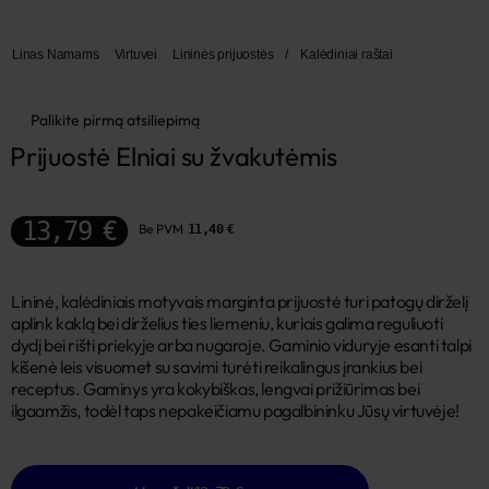
Linas Namams
Virtuvei
Lininės prijuostės
/
Kalėdiniai raštai
Palikite pirmą atsiliepimą
Prijuostė Elniai su žvakutėmis
13,79 €
Be PVM
11,40 €
Lininė, kalėdiniais motyvais marginta prijuostė turi patogų dirželį
aplink kaklą bei dirželius ties liemeniu, kuriais galima reguliuoti
dydį bei rišti priekyje arba nugaroje. Gaminio viduryje esanti talpi
kišenė leis visuomet su savimi turėti reikalingus įrankius bei
receptus. Gaminys yra kokybiškas, lengvai prižiūrimas bei
ilgaamžis, todėl taps nepakeičiamu pagalbininku Jūsų virtuvėje!