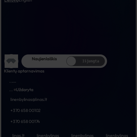
Lietuvių
English
Naujienlaiškis
Išjungta
Klientų aptarnavimas
...
...
...
Uždaryta
linenbylinas@linas.lt
+370 658 00102
+370 658 00174
linas.lt
linenbylinas
linenbylinas
linenbylinas