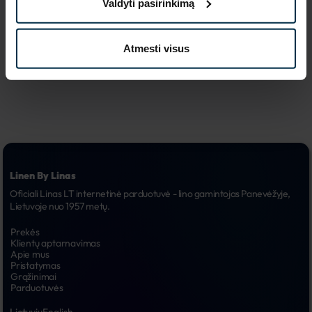
Valdyti pasirinkimą
reklaminės 
6.
kampanijos
Atmesti visus
Linen By Linas
Oficiali Linas LT internetinė parduotuvė - lino gamintojas Panevėžyje, 
Lietuvoje nuo 1957 metų.
Prekės
Klientų aptarnavimas
Apie mus
Pristatymas
Grąžinimai
Parduotuvės