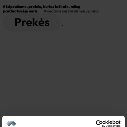
Atsiprašome, prekės, kurios ieškote, mūsų 
parduotuvėje nėra.
Kviečiame peržiūrėti mūsų prekių
Prekės
 . 