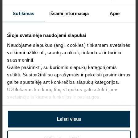
Mūsų 
unikalūs 
1.
Sutikimas
Išsami informacija
Apie
dizainai
Pagaminta 
naudojant 
Šioje svetainėje naudojami slapukai
2.
saulės 
Prabanga ir kokybė gamintojo 
kaina
Naudojame slapukus (angl. cookies) tinkamam svetainės
energiją
veikimui užtikrinti, srautų analizei, rinkodarai ir turiniui
Inovatyvūs 
suasmeninti.
Išskirtinio dizaino, 
gamybos 
Galite pasirinkti, su kuriomis slapukų kategorijomis
3.
aukščiausios kokybės lino 
sprendimai
sutikti. Susipažinti su aprašymais ir pakeisti pasirinkimus
tekstilės gaminiai be jokių 
galite spustelėję ant konkrečios slapukų kategorijos.
tarpininkų mokesčių.
Firminė ir 
Užblokavus kai kurių tipų slapukus gali sutrikti jums
internetinė 
4.
svetainėje teikiamos funkcijos ir paslaugos.
parduotuvė
Daugiau informacijos rasite mūsų
privatumo politikoje
.
Daugiau apie mus
Produkcija 
tiesiai iš 
Leisti visus
5.
gamintojo
Nedidelės 