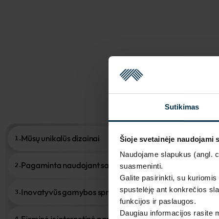
Sutikimas
Mūsų unikalūs dizainai
1.
Šioje svetainėje naudojami 
Naudojame slapukus (angl. coo
Pagaminta naudojant saulės energiją
2.
suasmeninti.
Galite pasirinkti, su kuriomis
spustelėję ant konkrečios sla
Inovatyvūs gamybos sprendimai
3.
funkcijos ir paslaugos.
Daugiau informacijos rasite
Firminė ir internetinė parduotuvė
4.