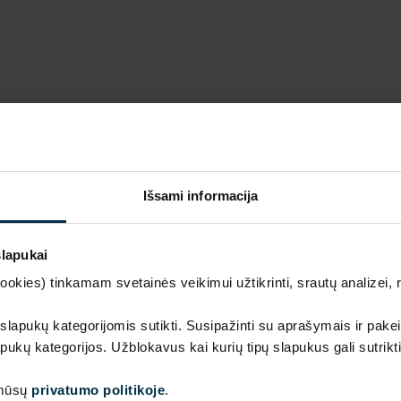
Išsami informacija
slapukai
kies) tinkamam svetainės veikimui užtikrinti, srautų analizei, rin
Prabanga ir kokybė gamintojo kaina
 slapukų kategorijomis sutikti. Susipažinti su aprašymais ir pakei
pukų kategorijos. Užblokavus kai kurių tipų slapukus gali sutrikt
Išskirtinio dizaino, aukščiausios kokybės lino tekstilės 
 mūsų
privatumo politikoje
.