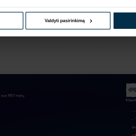
Daugiau apie mus
Valdyti pasirinkimą
e nuo 1957 metų.
Klien
...
.
...
li
+3