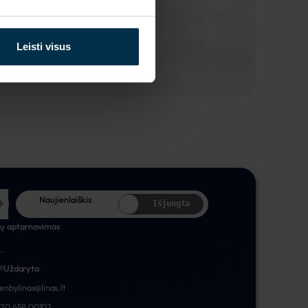
Leisti visus
Naujienlaiškis
Išjungta
tų aptarnavimas
..
Uždaryta
nenbylinas@linas.lt
70 658 00102