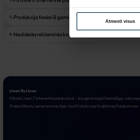
Produkcija tiesiai iš gamintojo
5.
Atmesti visus
Nedidelės reklaminės kampanijos
6.
Linen By Linas
Oficiali Linas LT internetinė parduotuvė - lino gamintojas Panevėžyje, Lietuvoj
Prekės
Klientų aptarnavimas
Apie mus
Pristatymas
Grąžinimai
Parduotuvės