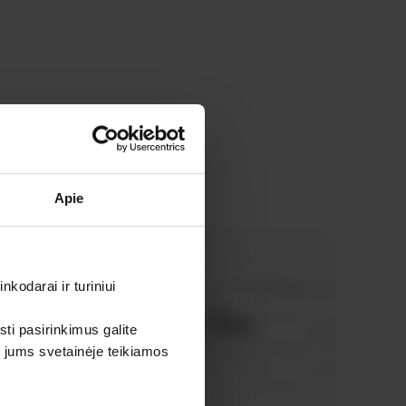
Apie
kodarai ir turiniui
sti pasirinkimus galite
i jums svetainėje teikiamos
gaminiai be jokių tarpininkų mokesčių.