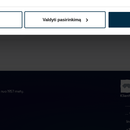
Daugiau apie mus
Valdyti pasirinkimą
e nuo 1957 metų.
Klien
...
.
...
li
+3