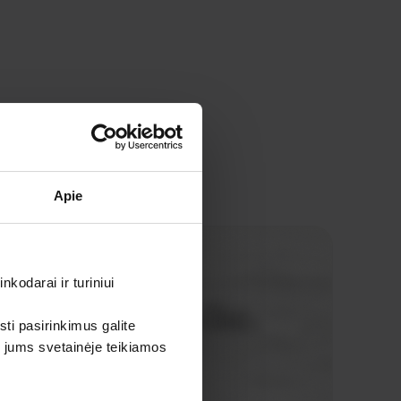
Apie
kodarai ir turiniui
sti pasirinkimus galite
i jums svetainėje teikiamos
gaminiai be jokių tarpininkų mokesčių.