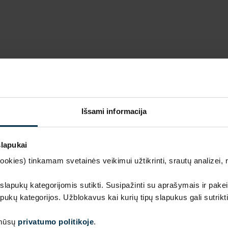
Išsami informacija
slapukai
kies) tinkamam svetainės veikimui užtikrinti, srautų analizei, rin
Prabanga ir kokybė gamintojo kaina
 slapukų kategorijomis sutikti. Susipažinti su aprašymais ir pakei
pukų kategorijos. Užblokavus kai kurių tipų slapukus gali sutrikt
Išskirtinio dizaino, aukščiausios kokybės lino tekstilės 
 mūsų
privatumo politikoje
.