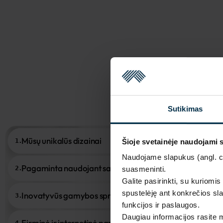
Sutikimas
Mūsų unikalūs dizainai
1.
Šioje svetainėje naudojami 
Naudojame slapukus (angl. coo
Pagaminta naudojant saulės energiją
2.
suasmeninti.
Galite pasirinkti, su kuriomis
spustelėję ant konkrečios sla
Inovatyvūs gamybos sprendimai
3.
funkcijos ir paslaugos.
Daugiau informacijos rasite
Firminė ir internetinė parduotuvė
4.