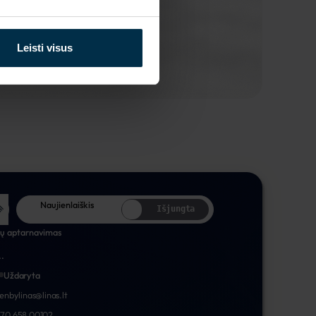
Leisti visus
Naujienlaiškis
Išjungta
tų aptarnavimas
..
Uždaryta
nenbylinas@linas.lt
70 658 00102