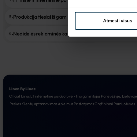
Produkcija tiesiai iš gamintojo
5.
Atmesti visus
Nedidelės reklaminės kampanijos
6.
Linen By Linas
Oficiali Linas LT internetinė parduotuvė - lino gamintojas Panevėžyje, Lietuvoj
Prekės
Klientų aptarnavimas
Apie mus
Pristatymas
Grąžinimai
Parduotuvės